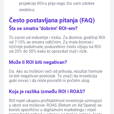
projekcije ROI-a prije nego što vam odobre
sredstva.
Često postavljana pitanja (FAQ)
Šta se smatra "dobrim" ROI-em?
To zavisi od industrije i rizika. Za dionice, godišnji ROI
od 7-10% se smatra odličnim. Za male biznise i
rizičnije poduhvate, poduzetnici često ciljaju na ROI
od 20% do 50% kako bi opravdali trud i rizik.
Može li ROI biti negativan?
Da. Ako su troškovi veći od prihoda, rezultat formule
će biti negativan postotak. To znači da investicija
gubi novac i da niste povratili ni početni ulog.
Koja je razlika između ROI i ROAS?
ROI mjeri ukupnu profitabilnost investicije uzimajući
u obzir sve troškove. ROAS (Return on Ad Spend) se
koristi specifično u digitalnom marketingu i mjeri