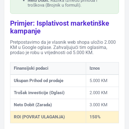
Neto Dobit:
Razlika između prihoda i
troškova (Brojnik u formuli).
Primjer: Isplativost marketinške
kampanje
Pretpostavimo da je vlasnik web shopa uložio 2.000
KM u Google oglase. Zahvaljujući tim oglasima,
prodao je robu u vrijednosti od 5.000 KM.
Finansijski podaci
Iznos
Ukupan Prihod od prodaje
5.000 KM
Trošak investicije (Oglasi)
2.000 KM
Neto Dobit (Zarada)
3.000 KM
ROI (POVRAT ULAGANJA)
150%