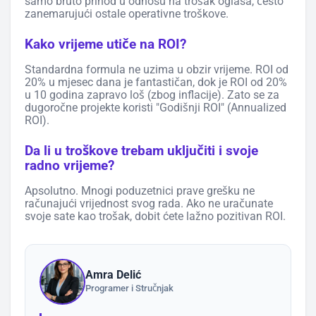
samo bruto prihod u odnosu na trošak oglasa, često
zanemarujući ostale operativne troškove.
Kako vrijeme utiče na ROI?
Standardna formula ne uzima u obzir vrijeme. ROI od
20% u mjesec dana je fantastičan, dok je ROI od 20%
u 10 godina zapravo loš (zbog inflacije). Zato se za
dugoročne projekte koristi "Godišnji ROI" (Annualized
ROI).
Da li u troškove trebam uključiti i svoje
radno vrijeme?
Apsolutno. Mnogi poduzetnici prave grešku ne
računajući vrijednost svog rada. Ako ne uračunate
svoje sate kao trošak, dobit ćete lažno pozitivan ROI.
Amra Delić
Programer i Stručnjak