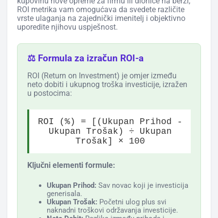
kupovinu nove opreme za firmu ili dionice na berzi,
ROI metrika vam omogućava da svedete različite
vrste ulaganja na zajednički imenitelj i objektivno
uporedite njihovu uspješnost.
⚖️ Formula za izračun ROI-a
ROI (Return on Investment) je omjer između
neto dobiti i ukupnog troška investicije, izražen
u postocima:
ROI (%) = [(Ukupan Prihod -
Ukupan Trošak) ÷ Ukupan
Trošak] × 100
Ključni elementi formule:
Ukupan Prihod:
Sav novac koji je investicija
generisala.
Ukupan Trošak:
Početni ulog plus svi
naknadni troškovi održavanja investicije.