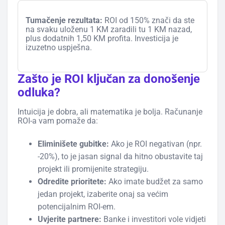
Tumačenje rezultata:
ROI od 150% znači da ste
na svaku uloženu 1 KM zaradili tu 1 KM nazad,
plus dodatnih 1,50 KM profita. Investicija je
izuzetno uspješna.
Zašto je ROI ključan za donošenje
odluka?
Intuicija je dobra, ali matematika je bolja. Računanje
ROI-a vam pomaže da:
Eliminišete gubitke:
Ako je ROI negativan (npr.
-20%), to je jasan signal da hitno obustavite taj
projekt ili promijenite strategiju.
Odredite prioritete:
Ako imate budžet za samo
jedan projekt, izaberite onaj sa većim
potencijalnim ROI-em.
Uvjerite partnere:
Banke i investitori vole vidjeti