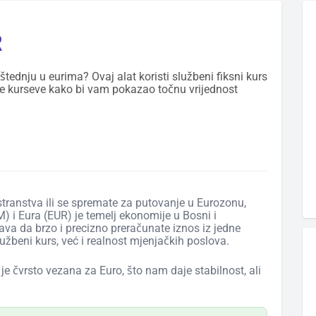
R
tednju u eurima? Ovaj alat koristi službeni fiksni kurs
ne kurseve kako bi vam pokazao točnu vrijednost
ostranstva ili se spremate za putovanje u Eurozonu,
i Eura (EUR) je temelj ekonomije u Bosni i
 da brzo i precizno preračunate iznos iz jedne
užbeni kurs, već i realnost mjenjačkih poslova.
e čvrsto vezana za Euro, što nam daje stabilnost, ali