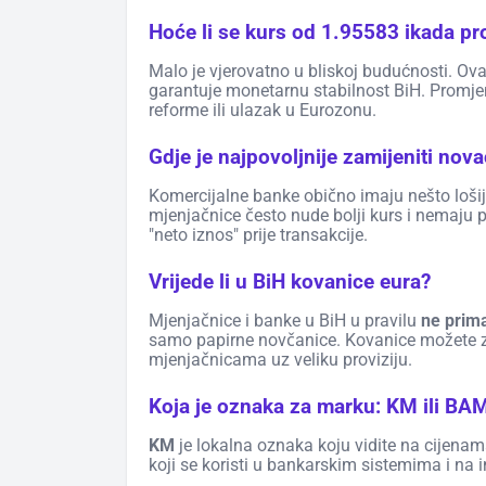
Hoće li se kurs od 1.95583 ikada pro
Malo je vjerovatno u bliskoj budućnosti. Ov
garantuje monetarnu stabilnost BiH. Promje
reforme ili ulazak u Eurozonu.
Gdje je najpovoljnije zamijeniti nov
Komercijalne banke obično imaju nešto lošij
mjenjačnice često nude bolji kurs i nemaju pro
"neto iznos" prije transakcije.
Vrijede li u BiH kovanice eura?
Mjenjačnice i banke u BiH u pravilu
ne prim
samo papirne novčanice. Kovanice možete za
mjenjačnicama uz veliku proviziju.
Koja je oznaka za marku: KM ili BA
KM
je lokalna oznaka koju vidite na cijena
koji se koristi u bankarskim sistemima i na i