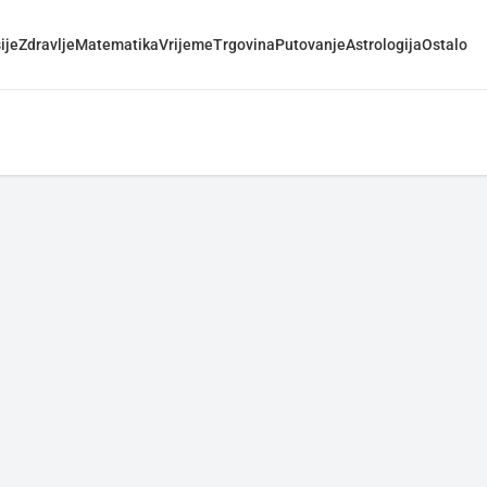
ije
Zdravlje
Matematika
Vrijeme
Trgovina
Putovanje
Astrologija
Ostalo