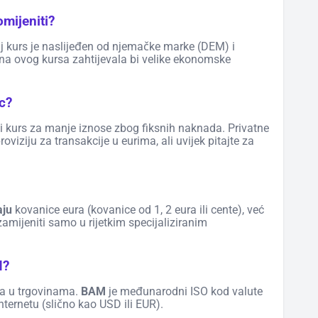
mijeniti?
aj kurs je naslijeđen od njemačke marke (DEM) i
na ovog kursa zahtijevala bi velike ekonomske
ac?
i kurs za manje iznose zbog fiksnih naknada. Privatne
viziju za transakcije u eurima, ali uvijek pitajte za
aju
kovanice eura (kovanice od 1, 2 eura ili cente), već
mijeniti samo u rijetkim specijaliziranim
M?
ma u trgovinama.
BAM
je međunarodni ISO kod valute
nternetu (slično kao USD ili EUR).