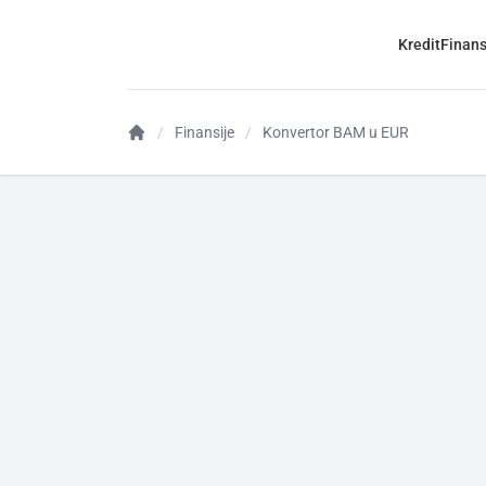
Kredit
Finans
Finansije
Konvertor BAM u EUR