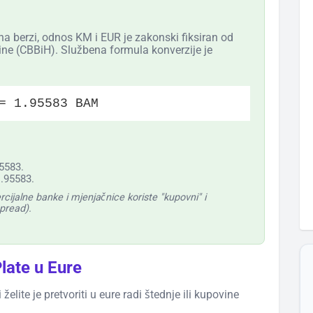
 na berzi, odnos KM i EUR je zakonski fiksiran od
ne (CBBiH). Službena formula konverzije je
= 1.95583 BAM
95583.
.95583.
ijalne banke i mjenjačnice koriste "kupovni" i
spread).
late u Eure
elite je pretvoriti u eure radi štednje ili kupovine