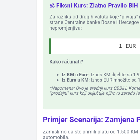
⚖️ Fiksni Kurs: Zlatno Pravilo BiH
Za razliku od drugih valuta koje "plivaju"
strane Centralne banke Bosne i Hercegovi
nepromjenjiva:
1 EUR 
Kako računati?
Iz KM u Eure:
Iznos KM dijelite sa 1.
Iz Eura u KM:
Iznos EUR množite sa 1
*Napomena: Ovo je srednji kurs CBBiH. Komerc
"prodajni" kurs koji uključuje njihovu zaradu (
Primjer Scenarija: Zamjena P
Zamislimo da ste primili platu od 1.500 KM i ž
automobila.