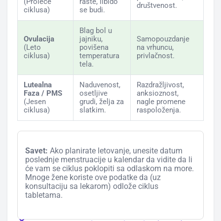
(Proleće
raste, libido
društvenost.
ciklusa)
se budi.
Blag bol u
Ovulacija
jajniku,
Samopouzdanje
(Leto
povišena
na vrhuncu,
ciklusa)
temperatura
privlačnost.
tela.
Lutealna
Naduvenost,
Razdražljivost,
Faza / PMS
osetljive
anksioznost,
(Jesen
grudi, želja za
nagle promene
ciklusa)
slatkim.
raspoloženja.
Savet:
Ako planirate letovanje, unesite datum
poslednje menstruacije u kalendar da vidite da li
će vam se ciklus poklopiti sa odlaskom na more.
Mnoge žene koriste ove podatke da (uz
konsultaciju sa lekarom) odlože ciklus
tabletama.