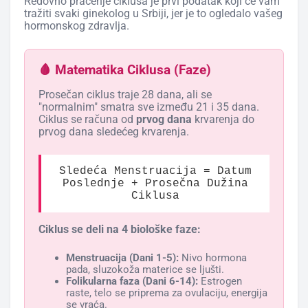
Redovno praćenje ciklusa je prvi podatak koji će vam
tražiti svaki ginekolog u Srbiji, jer je to ogledalo vašeg
hormonskog zdravlja.
🩸 Matematika Ciklusa (Faze)
Prosečan ciklus traje 28 dana, ali se
"normalnim" smatra sve između 21 i 35 dana.
Ciklus se računa od
prvog dana
krvarenja do
prvog dana sledećeg krvarenja.
Sledeća Menstruacija = Datum
Poslednje + Prosečna Dužina
Ciklusa
Ciklus se deli na 4 biološke faze:
Menstruacija (Dani 1-5):
Nivo hormona
pada, sluzokoža materice se ljušti.
Folikularna faza (Dani 6-14):
Estrogen
raste, telo se priprema za ovulaciju, energija
se vraća.