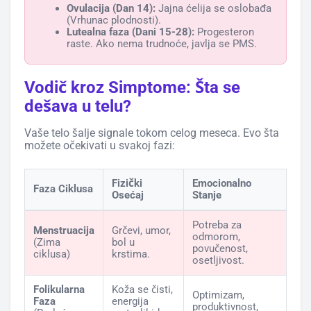
Ovulacija (Dan 14):
Jajna ćelija se oslobađa
(Vrhunac plodnosti).
Lutealna faza (Dani 15-28):
Progesteron
raste. Ako nema trudnoće, javlja se PMS.
Vodič kroz Simptome: Šta se
dešava u telu?
Vaše telo šalje signale tokom celog meseca. Evo šta
možete očekivati u svakoj fazi:
Fizički
Emocionalno
Faza Ciklusa
Osećaj
Stanje
Potreba za
Menstruacija
Grčevi, umor,
odmorom,
(Zima
bol u
povučenost,
ciklusa)
krstima.
osetljivost.
Folikularna
Koža se čisti,
Optimizam,
Faza
energija
produktivnost,