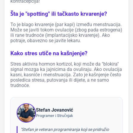
kontracepcija!
Šta je "spotting" ili tačkasto krvarenje?
To je blago krvarenje (par kapi) između menstruacija.
Može se javiti tokom ovulacije (zbog pada estrogena)
ili rane trudnoće (implantacijsko krvarenje). Ako
potraje, obavezno se javite lekaru.
Kako stres utiče na kašnjenje?
Stres aktivira hormon kortizol, koji može da "blokira"
signal mozga ka jajnicima da ovuliraju. Ako ovulacija
kasni, kasniće i menstruacija. Zato je kašnjenje često
posledica stresa, putovanja ili dijete, a ne samo
trudnoće.
Stefan Jovanović
Programer i Stručnjak
"Stefan je veteran programiranja koji se pridružio