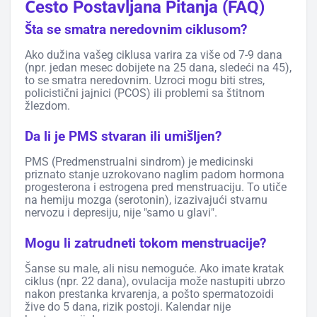
Često Postavljana Pitanja (FAQ)
Šta se smatra neredovnim ciklusom?
Ako dužina vašeg ciklusa varira za više od 7-9 dana
(npr. jedan mesec dobijete na 25 dana, sledeći na 45),
to se smatra neredovnim. Uzroci mogu biti stres,
policistični jajnici (PCOS) ili problemi sa štitnom
žlezdom.
Da li je PMS stvaran ili umišljen?
PMS (Predmenstrualni sindrom) je medicinski
priznato stanje uzrokovano naglim padom hormona
progesterona i estrogena pred menstruaciju. To utiče
na hemiju mozga (serotonin), izazivajući stvarnu
nervozu i depresiju, nije "samo u glavi".
Mogu li zatrudneti tokom menstruacije?
Šanse su male, ali nisu nemoguće. Ako imate kratak
ciklus (npr. 22 dana), ovulacija može nastupiti ubrzo
nakon prestanka krvarenja, a pošto spermatozoidi
žive do 5 dana, rizik postoji. Kalendar nije