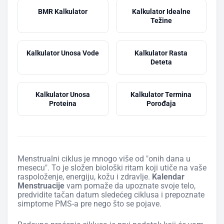
BMR Kalkulator
Kalkulator Idealne
Težine
Kalkulator Unosa Vode
Kalkulator Rasta
Deteta
Kalkulator Unosa
Kalkulator Termina
Proteina
Porođaja
Menstrualni ciklus je mnogo više od "onih dana u
mesecu". To je složen biološki ritam koji utiče na vaše
raspoloženje, energiju, kožu i zdravlje.
Kalendar
Menstruacije
vam pomaže da upoznate svoje telo,
predvidite tačan datum sledećeg ciklusa i prepoznate
simptome PMS-a pre nego što se pojave.