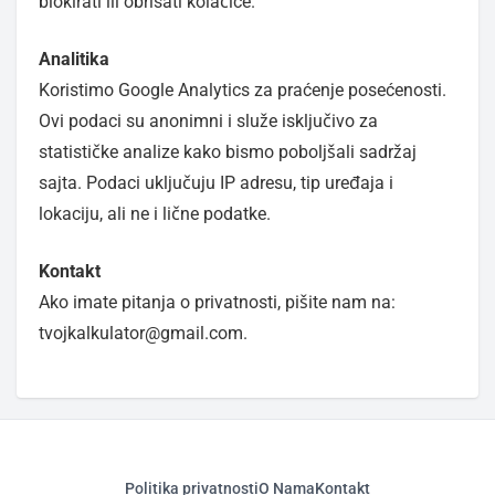
blokirati ili obrisati kolačiće.
Analitika
Koristimo Google Analytics za praćenje posećenosti.
Ovi podaci su anonimni i služe isključivo za
statističke analize kako bismo poboljšali sadržaj
sajta. Podaci uključuju IP adresu, tip uređaja i
lokaciju, ali ne i lične podatke.
Kontakt
Ako imate pitanja o privatnosti, pišite nam na:
tvojkalkulator@gmail.com.
Politika privatnosti
O Nama
Kontakt