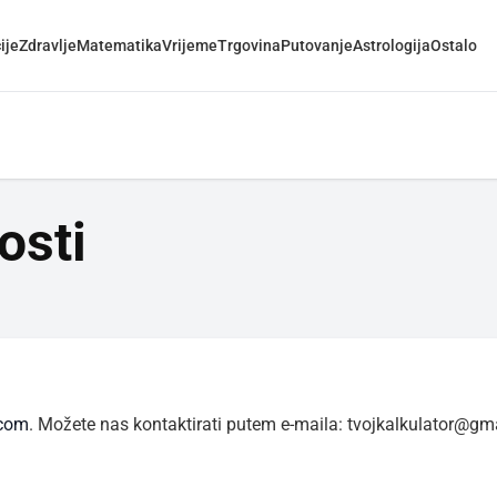
ije
Zdravlje
Matematika
Vrijeme
Trgovina
Putovanje
Astrologija
Ostalo
osti
.com
. Možete nas kontaktirati putem e-maila: tvojkalkulator@gm