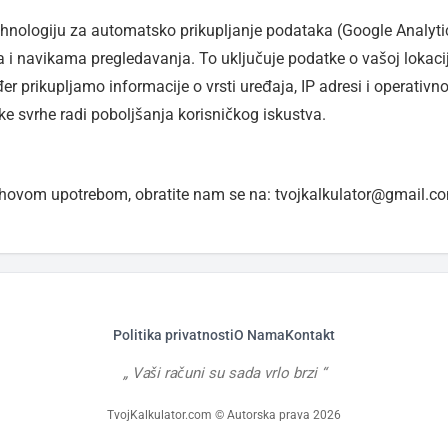
tehnologiju za automatsko prikupljanje podataka (Google Analyti
i navikama pregledavanja. To uključuje podatke o vašoj lokaciji,
r prikupljamo informacije o vrsti uređaja, IP adresi i operativ
čke svrhe radi poboljšanja korisničkog iskustva.
jihovom upotrebom, obratite nam se na: tvojkalkulator@gmail.c
Politika privatnosti
O Nama
Kontakt
Vaši računi su sada vrlo brzi
TvojKalkulator.com © Autorska prava 2026