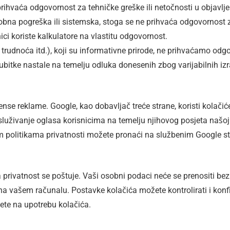
rihvaća odgovornost za tehničke greške ili netočnosti u objavl
osobna pogreška ili sistemska, stoga se ne prihvaća odgovornost z
nici koriste kalkulatore na vlastitu odgovornost.
 trudnoća itd.), koji su informativne prirode, ne prihvaćamo odgo
itke nastale na temelju odluka donesenih zbog varijabilnih izrač
nse reklame. Google, kao dobavljač treće strane, koristi kolači
uživanje oglasa korisnicima na temelju njihovog posjeta našoj
im politikama privatnosti možete pronaći na službenim Google s
 privatnost se poštuje. Vaši osobni podaci neće se prenositi b
eni na vašem računalu. Postavke kolačića možete kontrolirati i ko
jete na upotrebu kolačića.