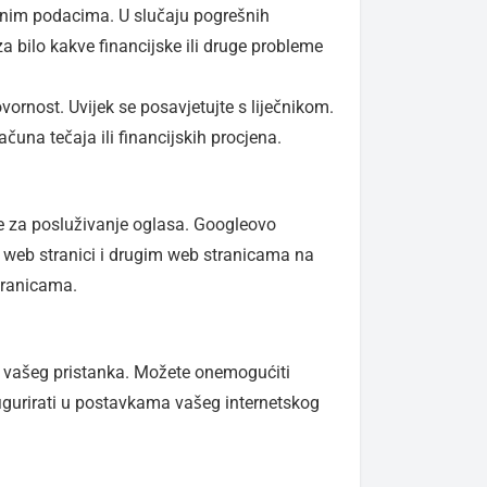
jenim podacima. U slučaju pogrešnih
a bilo kakve financijske ili druge probleme
vornost. Uvijek se posavjetujte s liječnikom.
una tečaja ili financijskih procjena.
će za posluživanje oglasa. Googleovo
 web stranici i drugim web stranicama na
tranicama.
ez vašeg pristanka. Možete onemogućiti
nfigurirati u postavkama vašeg internetskog