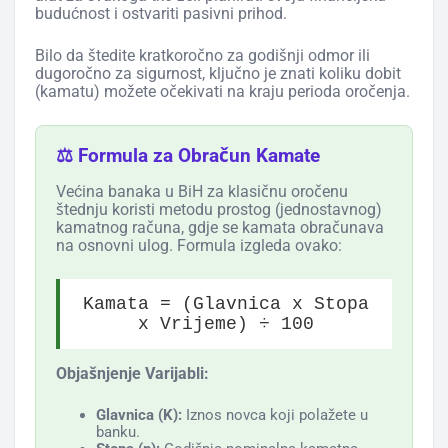
budućnost i ostvariti pasivni prihod.
Bilo da štedite kratkoročno za godišnji odmor ili
dugoročno za sigurnost, ključno je znati koliku dobit
(kamatu) možete očekivati na kraju perioda oročenja.
⚖️ Formula za Obračun Kamate
Većina banaka u BiH za klasičnu oročenu
štednju koristi metodu prostog (jednostavnog)
kamatnog računa, gdje se kamata obračunava
na osnovni ulog. Formula izgleda ovako:
Kamata = (Glavnica x Stopa
x Vrijeme) ÷ 100
Objašnjenje Varijabli:
Glavnica (K):
Iznos novca koji polažete u
banku.