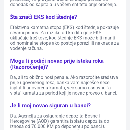
dohodak od kapitala u vašem entitetu prije oročenja.
Šta znači EKS kod štednje?
Efektivna kamatna stopa (EKS) kod štednje pokazuje
stvarni prinos. Za razliku od kredita gdje EKS
uključuje troškove, kod štednje EKS može biti manji
od nominalne stope ako postoje porezi ili naknade za
vođenje računa.
Mogu li podići novac prije isteka roka
(Razoročenje)?
Da, ali to obično nosi penale. Ako razoročite sredstva
prije ugovorenog roka, banka vam najčešće neće
isplatiti ugovorenu kamatu, već samo osnovnu "a
vista" kamatu za period koji je novac proveo u banci.
Je li moj novac siguran u banci?
Da. Agencija za osiguranje depozita Bosne i
Hercegovine (AOD) garantira isplatu depozita do
iznosa od 70.000 KM po deponentu po banci u