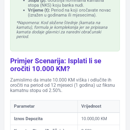
Stopa (p):
Godišnja nominalna kamatna
stopa (NKS) koju banka nudi.
Vrijeme (t):
Period na koji oročavate novac
(izražen u godinama ili mjesecima).
*Napomena: Kod složene štednje (kamata na
kamatu), formula je kompleksnija jer se pripisana
kamata dodaje glavnici za naredni obračunski
period.
Primjer Scenarija: Isplati li se
oročiti 10.000 KM?
Zamislimo da imate 10.000 KM viška i odlučite ih
oročiti na period od 12 mjeseci (1 godina) uz fiksnu
kamatnu stopu od 2.50%.
Parametar
Vrijednost
Iznos Depozita
10.000,00 KM