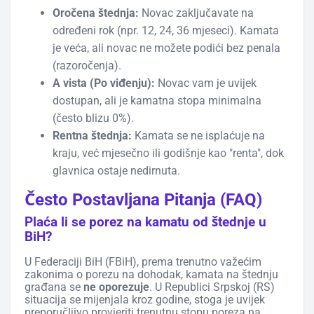
Oročena štednja:
Novac zaključavate na
određeni rok (npr. 12, 24, 36 mjeseci). Kamata
je veća, ali novac ne možete podići bez penala
(razoročenja).
A vista (Po viđenju):
Novac vam je uvijek
dostupan, ali je kamatna stopa minimalna
(često blizu 0%).
Rentna štednja:
Kamata se ne isplaćuje na
kraju, već mjesečno ili godišnje kao "renta", dok
glavnica ostaje nedirnuta.
Često Postavljana Pitanja (FAQ)
Plaća li se porez na kamatu od štednje u
BiH?
U Federaciji BiH (FBiH), prema trenutno važećim
zakonima o porezu na dohodak, kamata na štednju
građana se
ne oporezuje
. U Republici Srpskoj (RS)
situacija se mijenjala kroz godine, stoga je uvijek
preporučljivo provjeriti trenutnu stopu poreza na