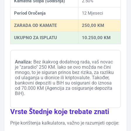
Kamatna Stopa (Godišnja)
2.50%
Period Oročenja
12 Mjeseci
ZARADA OD KAMATE
250,00 KM
UKUPNO ZA ISPLATU
10.250,00 KM
Analiza:
Bez ikakvog dodatnog rada, vaš novac
je "zaradio" 250 KM. Iako se ovo možda ne čini
mnogo, to je siguran prinos bez rizika, za razliku
od ulaganja u dionice ili kriptovalute. Također,
bankovni depoziti u BiH su osigurani do iznosa
od 70.000 KM (Agencija za osiguranje depozita
BiH).
Vrste Štednje koje trebate znati
Prije korištenja kalkulatora, važno je razumjeti opcije: