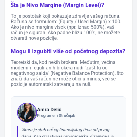
Šta je Nivo Margine (Margin Level)?
To je postotak koji pokazuje zdravlje vašeg računa.
Računa se formulom: (Equity / Used Margin) x 100.
Ako je nivo margine visok (npr. iznad 500%), vaš
račun je siguran. Ako padne blizu 100%, ne možete
otvarati nove pozicije.
Mogu li izgubiti više od početnog depozita?
Teoretski da, kod nekih brokera. Međutim, većina
modernih reguliranih brokera nudi "zaštitu od
negativnog salda" (Negative Balance Protection), što
znači da vaš račun ne može otići u minus, već se
pozicije automatski zatvaraju na nuli.
Amra Delić
Programer i Stručnjak
"Amra je stub našeg finansijskog tima od prvog
dana. Kao strastvena programerka, dizajnirala je