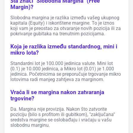
Šta znači "Slobodna Margina" (Free
Margin)?
Slobodna margina je razlika između vašeg ukupnog
kapitala (Equity) i iskorištene margine. To je iznos
koji vam je preostao za otvaranje novih pozicija ili za
pokrivanje gubitaka na trenutnim pozicijama.
Koja je razlika između standardnog, mini i
mikro lota?
Standardni lot je 100.000 jedinica valute. Mini lot
(0.1) je 10.000 jedinica, a Mikro lot (0.01) je 1.000
jedinica. Početnicima se preporučuje trgovanje mikro
lotovima radi manjeg zahtjeva za marginom.
Vraća li se margina nakon zatvaranja
trgovine?
Da. Margina nije provizija. Nakon što zatvorite
poziciju (bilo s profitom ili gubitkom), "zaključana"
sredstva margine se oslobađaju i vraćaju u vašu
slobodnu marginu.