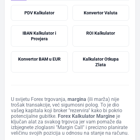
PDV Kalkulator
Konvertor Valuta
IBAN Kalkulator i
ROI Kalkulator
Provjera
Konvertor BAM u EUR
Kalkulator Otkupa
Zlata
U svijetu Forex trgovanja,
margina
(ili marža) nije
trošak transakcije, već sigurnosni polog. To je dio
vašeg kapitala koji broker "rezervira" kako bi pokrio
potencijalne gubitke.
Forex Kalkulator Margine
je
ključan alat za svakog trgovca jer vam pomaže da
izbjegnete zloglasni "Margin Call" i precizno planirate
veličinu svojih pozicija u odnosu na stanje na računu.