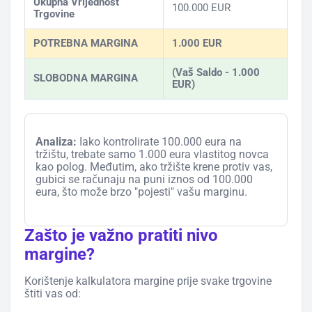
Ukupna Vrijednost
100.000 EUR
Trgovine
POTREBNA MARGINA
1.000 EUR
(Vaš Saldo - 1.000
SLOBODNA MARGINA
EUR)
Analiza:
Iako kontrolirate 100.000 eura na
tržištu, trebate samo 1.000 eura vlastitog novca
kao polog. Međutim, ako tržište krene protiv vas,
gubici se računaju na puni iznos od 100.000
eura, što može brzo "pojesti" vašu marginu.
Zašto je važno pratiti nivo
margine?
Korištenje kalkulatora margine prije svake trgovine
štiti vas od: