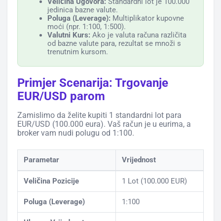
Veličina Ugovora:
Standardni lot je 100.000
jedinica bazne valute.
Poluga (Leverage):
Multiplikator kupovne
moći (npr. 1:100, 1:500).
Valutni Kurs:
Ako je valuta računa različita
od bazne valute para, rezultat se množi s
trenutnim kursom.
Primjer Scenarija: Trgovanje
EUR/USD parom
Zamislimo da želite kupiti 1 standardni lot para
EUR/USD (100.000 eura). Vaš račun je u eurima, a
broker vam nudi polugu od 1:100.
Parametar
Vrijednost
Veličina Pozicije
1 Lot (100.000 EUR)
Poluga (Leverage)
1:100