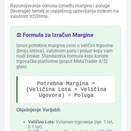
Razumijevanje odnosa između margine i poluge
(leverage) temelj je uspješnog upravljanja rizikom na
valutnim tržištima.
⚖️ Formula za Izračun Margine
Iznos potrebne margine ovisi o veličini trgovine
(broju lotova), valutnom paru i poluzi koju vam
nudi broker. Standardna formula koju koriste
trgovačke platforme (poput MetaTrader 4/5)
glasi:
Potrebna Margina =
(Veličina Lota × Veličina
Ugovora) ÷ Poluga
Objašnjenje Varijabli:
Veličina Lota:
Volumen trgovanja (npr. 1 lot,
0.1 lot).