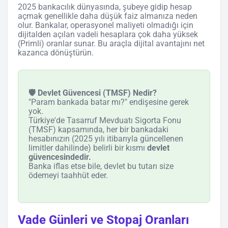
2025 bankacılık dünyasında, şubeye gidip hesap
açmak genellikle daha düşük faiz almanıza neden
olur. Bankalar, operasyonel maliyeti olmadığı için
dijitalden açılan vadeli hesaplara çok daha yüksek
(Primli) oranlar sunar. Bu araçla dijital avantajını net
kazanca dönüştürün.
🛡️ Devlet Güvencesi (TMSF) Nedir?
"Param bankada batar mı?" endişesine gerek
yok.
Türkiye'de Tasarruf Mevduatı Sigorta Fonu
(TMSF) kapsamında, her bir bankadaki
hesabınızın (2025 yılı itibarıyla güncellenen
limitler dahilinde) belirli bir kısmı
devlet
güvencesindedir.
Banka iflas etse bile, devlet bu tutarı size
ödemeyi taahhüt eder.
Vade Günleri ve Stopaj Oranları