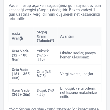
Vadeli hesap açarken seçeceğiniz gün sayısı, devletin
keseceği vergiyi (Stopaj) değiştirir. Bazen vadeyi 1
gün uzatmak, vergi dilimini düşürerek net kazancınızı
artırabilir:
Stopaj
Vade
Oranı
Avantajı
Aralığı
(Tahmini*)
Kısa Vade
Yüksek
Likidite sağlar, paraya
(32 - 180
(%7.5 -
hemen ulaşırsınız.
Gün)
%10)
Orta Vade
Orta (%5 -
(181 - 365
Vergi avantajı başlar.
%7.5)
Gün)
En düşük vergi ödenir,
Uzun Vade
Düşük (%0
net kazanç maksimize
(365+ Gün)
- %5)
edilir.
*Not: Stopaj oranları Cumhurbaşkanlığı kararnamesi