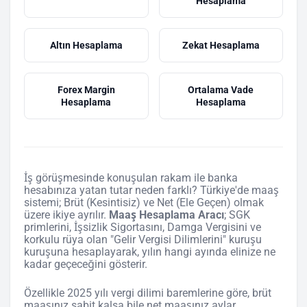
Hesaplama
Altın Hesaplama
Zekat Hesaplama
Forex Margin
Ortalama Vade
Hesaplama
Hesaplama
İş görüşmesinde konuşulan rakam ile banka
hesabınıza yatan tutar neden farklı? Türkiye'de maaş
sistemi; Brüt (Kesintisiz) ve Net (Ele Geçen) olmak
üzere ikiye ayrılır.
Maaş Hesaplama Aracı
; SGK
primlerini, İşsizlik Sigortasını, Damga Vergisini ve
korkulu rüya olan "Gelir Vergisi Dilimlerini" kuruşu
kuruşuna hesaplayarak, yılın hangi ayında elinize ne
kadar geçeceğini gösterir.
Özellikle 2025 yılı vergi dilimi baremlerine göre, brüt
maaşınız sabit kalsa bile net maaşınız aylar