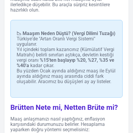
ilerledikçe düşebilir. Bu araçla sürpriz kesintilere
hazırlıklı olun.
📉 Maaşım Neden Düştü? (Vergi Dilimi Tuzağı)
Türkiye'de "Artan Oranlı Vergi Sistemi"
uygulanır.
Yıl içindeki toplam kazancınız (Kümülatif Vergi
Matrahı) belirli sınırları aştıkça, devletin kestiği
vergi oranı
%15'ten başlayıp %20, %27, %35 ve
%40'a
kadar çıkar.
Bu yüzden Ocak ayında aldığınız maaş ile Eylül
ayında aldığınız maaş arasında ciddi fark
oluşabilir. Aracımız bu düşüşleri ay ay listeler.
Brütten Nete mi, Netten Brüte mi?
Maaş anlaşmanızı nasıl yaptığınız, enflasyon
karşısındaki durumunuzu belirler. Hesaplama
yaparken doğru yöntemi seçmelisiniz: