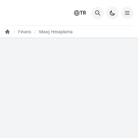
TR
Finans
Maaş Hesaplama