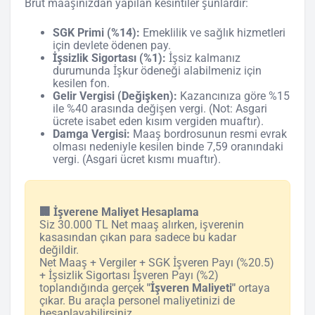
Brüt maaşınızdan yapılan kesintiler şunlardır:
SGK Primi (%14):
Emeklilik ve sağlık hizmetleri
için devlete ödenen pay.
İşsizlik Sigortası (%1):
İşsiz kalmanız
durumunda İşkur ödeneği alabilmeniz için
kesilen fon.
Gelir Vergisi (Değişken):
Kazancınıza göre %15
ile %40 arasında değişen vergi. (Not: Asgari
ücrete isabet eden kısım vergiden muaftır).
Damga Vergisi:
Maaş bordrosunun resmi evrak
olması nedeniyle kesilen binde 7,59 oranındaki
vergi. (Asgari ücret kısmı muaftır).
🏢 İşverene Maliyet Hesaplama
Siz 30.000 TL Net maaş alırken, işverenin
kasasından çıkan para sadece bu kadar
değildir.
Net Maaş + Vergiler + SGK İşveren Payı (%20.5)
+ İşsizlik Sigortası İşveren Payı (%2)
toplandığında gerçek
"İşveren Maliyeti"
ortaya
çıkar. Bu araçla personel maliyetinizi de
hesaplayabilirsiniz.