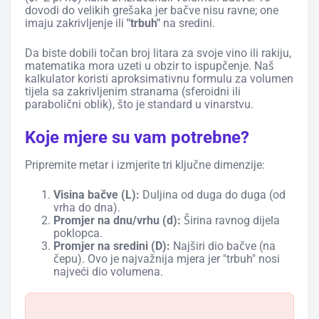
dovodi do velikih grešaka jer bačve nisu ravne; one
imaju zakrivljenje ili
"trbuh"
na sredini.
Da biste dobili točan broj litara za svoje vino ili rakiju,
matematika mora uzeti u obzir to ispupčenje. Naš
kalkulator koristi aproksimativnu formulu za volumen
tijela sa zakrivljenim stranama (sferoidni ili
parabolični oblik), što je standard u vinarstvu.
Koje mjere su vam potrebne?
Pripremite metar i izmjerite tri ključne dimenzije:
Visina bačve (L):
Duljina od duga do duga (od
vrha do dna).
Promjer na dnu/vrhu (d):
Širina ravnog dijela
poklopca.
Promjer na sredini (D):
Najširi dio bačve (na
čepu). Ovo je najvažnija mjera jer "trbuh" nosi
najveći dio volumena.