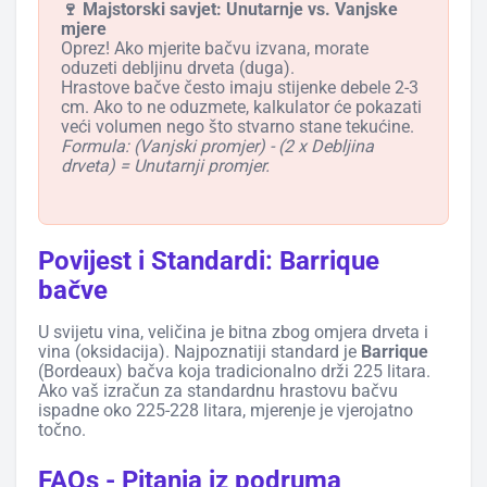
🍷 Majstorski savjet: Unutarnje vs. Vanjske
mjere
Oprez! Ako mjerite bačvu izvana, morate
oduzeti debljinu drveta (duga).
Hrastove bačve često imaju stijenke debele 2-3
cm. Ako to ne oduzmete, kalkulator će pokazati
veći volumen nego što stvarno stane tekućine.
Formula: (Vanjski promjer) - (2 x Debljina
drveta) = Unutarnji promjer.
Povijest i Standardi: Barrique
bačve
U svijetu vina, veličina je bitna zbog omjera drveta i
vina (oksidacija). Najpoznatiji standard je
Barrique
(Bordeaux) bačva koja tradicionalno drži 225 litara.
Ako vaš izračun za standardnu hrastovu bačvu
ispadne oko 225-228 litara, mjerenje je vjerojatno
točno.
FAQs - Pitanja iz podruma