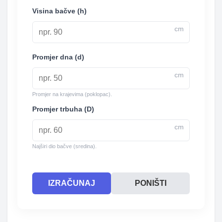
Visina bačve (h)
cm
Promjer dna (d)
cm
Promjer na krajevima (poklopac).
Promjer trbuha (D)
cm
Najširi dio bačve (sredina).
IZRAČUNAJ
PONIŠTI