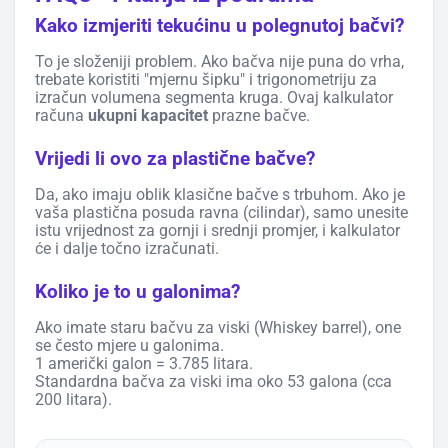
Kako izmjeriti tekućinu u polegnutoj bačvi?
To je složeniji problem. Ako bačva nije puna do vrha,
trebate koristiti "mjernu šipku" i trigonometriju za
izračun volumena segmenta kruga. Ovaj kalkulator
računa
ukupni kapacitet
prazne bačve.
Vrijedi li ovo za plastične bačve?
Da, ako imaju oblik klasične bačve s trbuhom. Ako je
vaša plastična posuda ravna (cilindar), samo unesite
istu vrijednost za gornji i srednji promjer, i kalkulator
će i dalje točno izračunati.
Koliko je to u galonima?
Ako imate staru bačvu za viski (Whiskey barrel), one
se često mjere u galonima.
1 američki galon = 3.785 litara.
Standardna bačva za viski ima oko 53 galona (cca
200 litara).