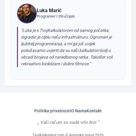
Luka Marić
Programer i Stručnjak
"Luka je s TvojKalkulatorom od samog početka;
izgradio je cijelu našu infrastrukturu. Ogroman je
ljubitelj programiranja, a mi ga još uvijek
pokušavamo uvjeriti da su naši kalkulatori bolji u
obradi brojeva od naredbenog retka. Također voli
rekreativni biciklizam i dobre filmove."
Politika privatnosti
O Nama
Kontakt
Vaši računi su sada vrlo brzi
TvojKalkulator.com © Autorska prava 2026