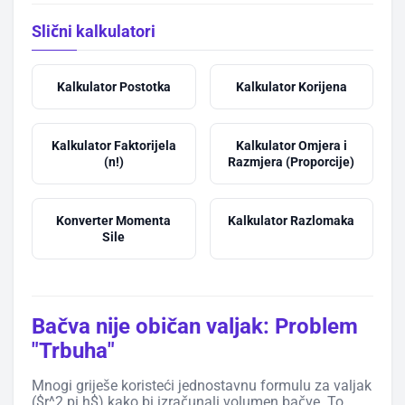
Slični kalkulatori
Kalkulator Postotka
Kalkulator Korijena
Kalkulator Faktorijela
Kalkulator Omjera i
(n!)
Razmjera (Proporcije)
Konverter Momenta
Kalkulator Razlomaka
Sile
Bačva nije običan valjak: Problem
"Trbuha"
Mnogi griješe koristeći jednostavnu formulu za valjak
($r^2 pi h$) kako bi izračunali volumen bačve. To