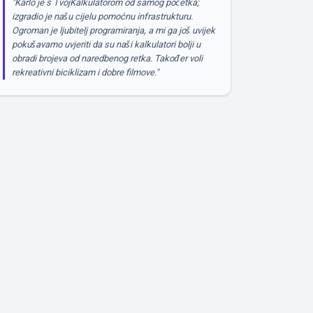
"Karlo je s TvojKalkulatorom od samog početka;
izgradio je našu cijelu pomoćnu infrastrukturu.
Ogroman je ljubitelj programiranja, a mi ga još uvijek
pokušavamo uvjeriti da su naši kalkulatori bolji u
obradi brojeva od naredbenog retka. Također voli
rekreativni biciklizam i dobre filmove."