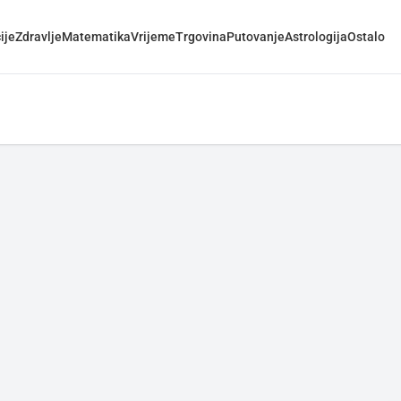
ije
Zdravlje
Matematika
Vrijeme
Trgovina
Putovanje
Astrologija
Ostalo