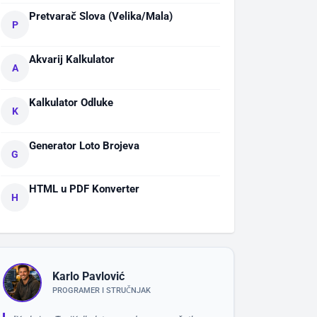
Pretvarač Slova (Velika/Mala)
P
Akvarij Kalkulator
A
Kalkulator Odluke
K
Generator Loto Brojeva
G
HTML u PDF Konverter
H
Karlo Pavlović
PROGRAMER I STRUČNJAK