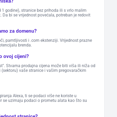
 niska?
1 godine), stranice bez prihoda ili s vrlo malim
 Da bi se vrijednost povećala, potreban je redovit
 samo za domenu?
eči, pamtljivosti i .com ekstenziji. Vrijednost prazne
tencijalu brenda.
 ovoj cijeni?
t". Stvarna prodajna cijena može biti viša ili niža od
 (sektoru) vaše stranice i vašim pregovaračkim
anja Alexa, ti se podaci više ne koriste u
ir se uzimaju podaci o prometu alata kao što su
jednost stranice?