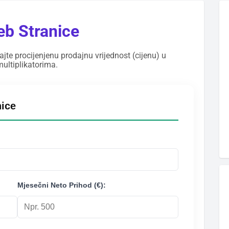
eb Stranice
ajte procijenjenu prodajnu vrijednost (cijenu) u
ultiplikatorima.
nice
Mjesečni Neto Prihod (€):