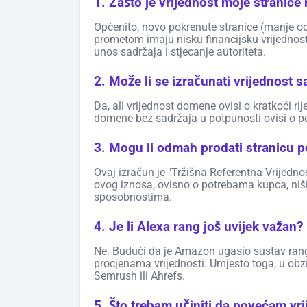
1. Zašto je vrijednost moje stranice
Općenito, novo pokrenute stranice (manje od 
prometom imaju nisku financijsku vrijednost.
unos sadržaja i stjecanje autoriteta.
2. Može li se izračunati vrijednost
Da, ali vrijednost domene ovisi o kratkoći rij
domene bez sadržaja u potpunosti ovisi o po
3. Mogu li odmah prodati stranicu po
Ovaj izračun je "Tržišna Referentna Vrijednos
ovog iznosa, ovisno o potrebama kupca, niši
sposobnostima.
4. Je li Alexa rang još uvijek važan?
Ne. Budući da je Amazon ugasio sustav rangir
procjenama vrijednosti. Umjesto toga, u obz
Semrush ili Ahrefs.
5. Što trebam učiniti da povećam vri