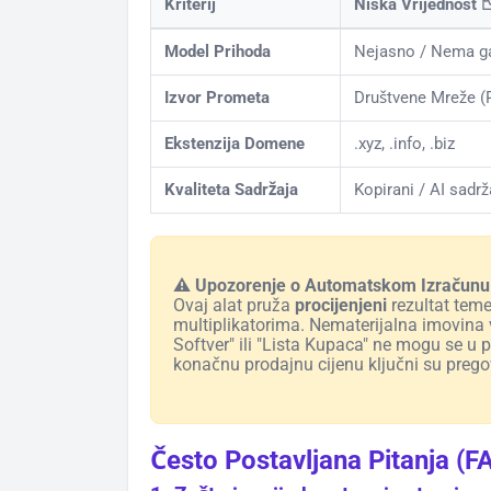
Kriterij
Niska Vrijednost 
Model Prihoda
Nejasno / Nema g
Izvor Prometa
Društvene Mreže (
Ekstenzija Domene
.xyz, .info, .biz
Kvaliteta Sadržaja
Kopirani / AI sadrž
⚠️ Upozorenje o Automatskom Izračunu
Ovaj alat pruža
procijenjeni
rezultat tem
multiplikatorima. Nematerijalna imovina v
Softver" ili "Lista Kupaca" ne mogu se u 
konačnu prodajnu cijenu ključni su prego
Često Postavljana Pitanja (F