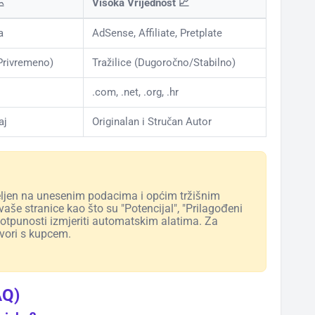

Visoka Vrijednost 📈
a
AdSense, Affiliate, Pretplate
Privremeno)
Tražilice (Dugoročno/Stabilno)
.com, .net, .org, .hr
aj
Originalan i Stručan Autor
eljen na unesenim podacima i općim tržišnim
aše stranice kao što su "Potencijal", "Prilagođeni
potpunosti izmjeriti automatskim alatima. Za
vori s kupcem.
AQ)