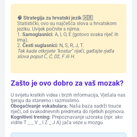
🧠 Strategija za hrvatski jezik 🇭🇷
Statistički, ovo su najčešća slova u hrvatskom
jeziku. Uvijek počnite s njima:
1.
Samoglasnici:
A, I, O, E (gotovo svaka riječ ih
ima).
2.
Česti suglasnici:
N, S, R, J, T.
Tek kada otkrijete "kostur" riječi, gađajte rjeđa
slova poput Č, Ć, Dž, F ili H.
Zašto je ovo dobro za vaš mozak?
U svijetu kratkih videa i brzih informacija, Vješala nas
tjeraju da stanemo i razmislimo.
Obogaćivanje vokabulara:
Naša baza sadrži tisuće
riječi, od svakodnevnih predmeta do rijetkih pojmova.
Kognitivni trening:
Prepoznavanje uzoraka (npr. ako
vidite T _ _ V _ I Z _ J A) jača veze u mozgu.