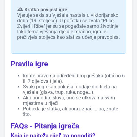
🕰️ Kratka povijest igre
Vjeruje se da su Vješala nastala u viktorijansko
doba (19. stoljeće). U početku se zvala "Ptice,
Zvijeri i Ribe" jer su se pogađale samo životinje.
Iako tema vješanja djeluje mračno, igra je
preživjela stoljeća kao alat za učenje pravopisa.
Pravila igre
Imate pravo na određeni broj grešaka (obično 6
ili 7 dijelova tijela).
Svaki pogrešan pokušaj dodaje dio tijela na
vješala (glava, trup, ruke, noge...).
Ako pogodite slovo, ono se otkriva na svim
mjestima u riječi.
Pobjeda je slatka, ali poraz znači... pa, znate
što.
FAQs - Pitanja igrača
Koja je najteža riječ za pogoditi?