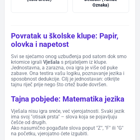
Oznaka)
Povratak u školske klupe: Papir,
olovka i napetost
Svi se sjećamo onog uzbuđenja pod satom dok smo
kriomice igrali
Vješala
s prijateljem iz klupe.
Jednostavna, a zarazna, ova igra je više od puke
zabave. Ona testira vašu logiku, poznavanje jezika i
sposobnost dedukcije. Cilj je jednostavan: otkrijte
tajnu riječ prije nego što crtež bude dovršen.
Tajna pobjede: Matematika jezika
Vješala nisu igra sreće, već vjerojatnosti. Svaki jezik
ima svoj "otisak prsta" – slova koja se pojavljuju
češće od drugih.
Ako nasumično pogađate slova poput "Z", "F" ili "G"
na početku, vjerojatno ćete izgubiti.