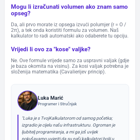
Mogu li izračunati volumen ako znam samo
opseg?
Da, ali prvo morate iz opsega izvući polumjer (r = O /
2π), a tek onda koristiti formulu za volumen. Naš
kalkulator to radi automatski ako odaberete tu opciju.
Vrijedi li ovo za "kose" valjke?
Ne. Ove formule vrijede samo za uspravni valjak (gdje
je baza okomita na visinu). Za kosi valjak potrebna je
složenija matematika (Cavalierijev princip).
Luka Marić
Programer i Stručnjak
"Luka je s TvojKalkulatorom od samog početka;
izgradio je cijelu našu infrastrukturu. Ogroman je
ljubitelj programiranja, a mi ga još uvijek
pokušavamo uvjeriti da su naši kalkulatori bolji u