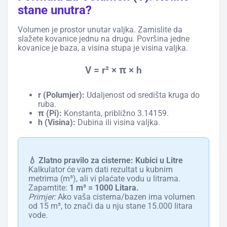
stane unutra?
Volumen je prostor unutar valjka. Zamislite da
slažete kovanice jednu na drugu. Površina jedne
kovanice je baza, a visina stupa je visina valjka.
V = r² × π × h
r (Polumjer):
Udaljenost od središta kruga do
ruba.
π (Pi):
Konstanta, približno 3.14159.
h (Visina):
Dubina ili visina valjka.
💧 Zlatno pravilo za cisterne: Kubici u Litre
Kalkulator će vam dati rezultat u kubnim
metrima (m³), ali vi plaćate vodu u litrama.
Zapamtite:
1 m³ = 1000 Litara.
Primjer:
Ako vaša cisterna/bazen ima volumen
od 15 m³, to znači da u nju stane 15.000 litara
vode.