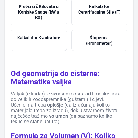
Pretvarač Kilovata u
Kalkulator
Konjske Snage (kW u
Centrifugalne Sile (F)
KS)
Kalkulator Kvadrature
Štoperica
(Kronometar)
Od geometrije do cisterne:
Matematika valjka
Valjak (cilindar) je svuda oko nas: od limenke soka
do velikih vodospremnika (gušterni) i cijevi.
Učenicima treba
oplošje
(da izračunaju koliko
materijala treba za izradu), dok u stvarnom životu
najčešće tražimo
volumen
(da saznamo koliko
tekućine stane unutra).
Formula za Volumen (V): Koliko