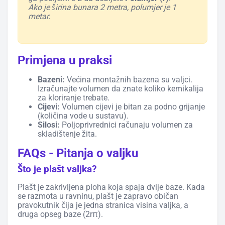
Ako je širina bunara 2 metra, polumjer je 1
metar.
Primjena u praksi
Bazeni:
Većina montažnih bazena su valjci.
Izračunajte volumen da znate koliko kemikalija
za kloriranje trebate.
Cijevi:
Volumen cijevi je bitan za podno grijanje
(količina vode u sustavu).
Silosi:
Poljoprivrednici računaju volumen za
skladištenje žita.
FAQs - Pitanja o valjku
Što je plašt valjka?
Plašt je zakrivljena ploha koja spaja dvije baze. Kada
se razmota u ravninu, plašt je zapravo običan
pravokutnik čija je jedna stranica visina valjka, a
druga opseg baze (2rπ).