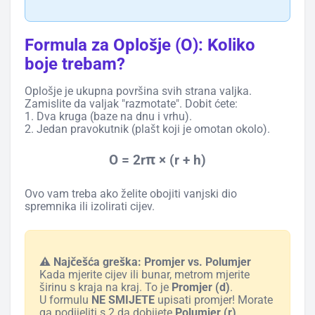
Formula za Oplošje (O): Koliko
boje trebam?
Oplošje je ukupna površina svih strana valjka.
Zamislite da valjak "razmotate". Dobit ćete:
1. Dva kruga (baze na dnu i vrhu).
2. Jedan pravokutnik (plašt koji je omotan okolo).
O = 2rπ × (r + h)
Ovo vam treba ako želite obojiti vanjski dio
spremnika ili izolirati cijev.
⚠️ Najčešća greška: Promjer vs. Polumjer
Kada mjerite cijev ili bunar, metrom mjerite
širinu s kraja na kraj. To je
Promjer (d)
.
U formulu
NE SMIJETE
upisati promjer! Morate
ga podijeliti s 2 da dobijete
Polumjer (r)
.