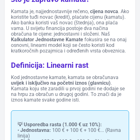
Kamata je, najjednostavnije rečeno,
cijena novca
. Ako
koristite tuđi novac (kredit), plaćate cijenu (kamatu).
Ako banka koristi vaš novac (štednja), ona plaća
vama. U svijetu financija postoje dva načina
obračuna te cijene: jednostavni i složeni. Naš
Kalkulator Jednostavne Kamate
fokusira se na onaj
osnovni, linearni model koji se često koristi kod
kratkoročnih pozajmica i određenih vrsta obveznica.
Definicija: Linearni rast
Kod jednostavne kamate, kamata se obračunava
uvijek i isključivo na početni iznos (glavnicu)
.
Kamata koju ste zaradili u prvoj godini ne dodaje se
na hrpu za obračun u drugoj godini. To znači da je
iznos kamate svake godine isti.
💡 Usporedba rasta (1.000 € uz 10%):
•
Jednostavna:
100 € + 100 € + 100 €... (Ravna
linija)