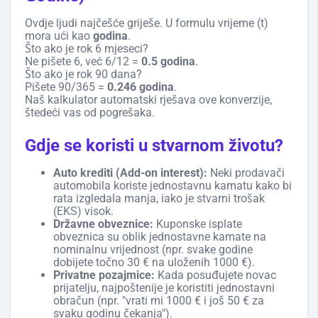
Ovdje ljudi najčešće griješe. U formulu vrijeme (t)
mora ući kao
godina
.
Što ako je rok 6 mjeseci?
Ne pišete 6, već 6/12 =
0.5 godina
.
Što ako je rok 90 dana?
Pišete 90/365 =
0.246 godina
.
Naš kalkulator automatski rješava ove konverzije,
štedeći vas od pogrešaka.
Gdje se koristi u stvarnom životu?
Auto krediti (Add-on interest):
Neki prodavači
automobila koriste jednostavnu kamatu kako bi
rata izgledala manja, iako je stvarni trošak
(EKS) visok.
Državne obveznice:
Kuponske isplate
obveznica su oblik jednostavne kamate na
nominalnu vrijednost (npr. svake godine
dobijete točno 30 € na uloženih 1000 €).
Privatne pozajmice:
Kada posuđujete novac
prijatelju, najpoštenije je koristiti jednostavni
obračun (npr. "vrati mi 1000 € i još 50 € za
svaku godinu čekanja").