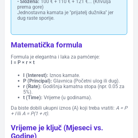
•
Složena:
100 € + 110 € + 121 €... (Krivulja
prema gore)
Jednostavna kamata je "prijatelj dužnika" jer
dug raste sporije.
Matematička formula
Formula je elegantna i laka za pamćenje:
I = P × r × t
I (Interest):
Iznos kamate.
P (Principal):
Glavnica (Početni ulog ili dug).
r (Rate):
Godišnja kamatna stopa (npr. 0.05 za
5%).
t (Time):
Vrijeme (u godinama).
Da biste dobili ukupni iznos (A) koji treba vratiti:
A = P
+ I
ili
A = P(1 + rt)
.
Vrijeme je ključ (Mjeseci vs.
Godine)