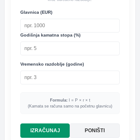
Glavnica (EUR)
Godišnja kamatna stopa (%)
Vremensko razdoblje (godine)
Formula:
I = P × r × t
(Kamata se računa samo na početnu glavnicu)
IZRAČUNAJ
PONIŠTI