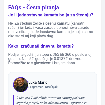
FAQs - Česta pitanja
Je li jednostavna kamata bolja za štednju?
Ne. Za štednju želite
složenu kamatu
(kamatni
račun) jer tada i vaša zarada donosi novu zaradu
(reinvestiranje). Jednostavna kamata je bolja samo
ako ste vi taj koji plaća dug.
Kako izračunati dnevnu kamatu?
Podijelite godišnju stopu s 365 (ili 360 u poslovnoj
godini). Npr. 5% godišnje je 0.0137% dnevno.
Pomnožite to s glavnicom i brojem dana.
Luka Marić
Programer i Stručnjak
"Luka je s TvojKalkulatorom od samog početka;
izgradio je cijelu našu infrastrukturu. Ogroman je