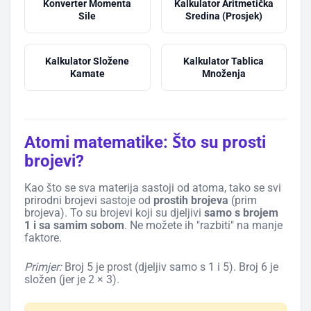
Konverter Momenta
Kalkulator Aritmetička
Sile
Sredina (Prosjek)
Kalkulator Složene
Kalkulator Tablica
Kamate
Množenja
Atomi matematike: Što su prosti
brojevi?
Kao što se sva materija sastoji od atoma, tako se svi
prirodni brojevi sastoje od
prostih brojeva
(prim
brojeva). To su brojevi koji su djeljivi
samo s brojem
1 i sa samim sobom
. Ne možete ih "razbiti" na manje
faktore.
Primjer:
Broj 5 je prost (djeljiv samo s 1 i 5). Broj 6 je
složen (jer je 2 × 3).