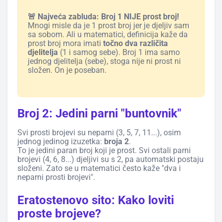
🚨 Najveća zabluda: Broj 1 NIJE prost broj!
Mnogi misle da je 1 prost broj jer je djeljiv sam
sa sobom. Ali u matematici, definicija kaže da
prost broj mora imati
točno dva različita
djelitelja
(1 i samog sebe). Broj 1 ima samo
jednog djelitelja (sebe), stoga nije ni prost ni
složen. On je poseban.
Broj 2: Jedini parni "buntovnik"
Svi prosti brojevi su neparni (3, 5, 7, 11...), osim
jednog jedinog izuzetka:
broja 2
.
To je jedini paran broj koji je prost. Svi ostali parni
brojevi (4, 6, 8...) djeljivi su s 2, pa automatski postaju
složeni. Zato se u matematici često kaže "dva i
neparni prosti brojevi".
Eratostenovo sito: Kako loviti
proste brojeve?