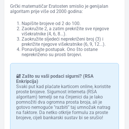
Grčki matematičar Eratosten smislio je genijalan
algoritam prije više od 2000 godina:
Napišite brojeve od 2 do 100.
Zaokružite 2, a zatim prekrižite sve njegove
višekratnike (4, 6, 8...).
Zaokružite sljedeći neprekriženi broj (3) i
prekrižite njegove višekratnike (6, 9, 12...).
Ponavljajte postupak. Ono što ostane
neprekriženo su prosti brojevi.
🔐 Zašto su vaši podaci sigurni? (RSA
Enkripcija)
Svaki put kad plaćate karticom online, koristite
proste brojeve. Sigurnost interneta (RSA
algoritam) temelji se na činjenici da je lako
pomnožiti dva ogromna prosta broja, ali je
gotovo nemoguće "razbiti" taj umnožak natrag
na faktore. Da netko otkrije formulu za proste
brojeve, cijeli bankarski sustav bi se srušio!