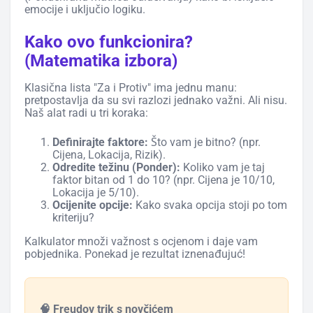
emocije i uključio logiku.
Kako ovo funkcionira?
(Matematika izbora)
Klasična lista "Za i Protiv" ima jednu manu:
pretpostavlja da su svi razlozi jednako važni. Ali nisu.
Naš alat radi u tri koraka:
Definirajte faktore:
Što vam je bitno? (npr.
Cijena, Lokacija, Rizik).
Odredite težinu (Ponder):
Koliko vam je taj
faktor bitan od 1 do 10? (npr. Cijena je 10/10,
Lokacija je 5/10).
Ocijenite opcije:
Kako svaka opcija stoji po tom
kriteriju?
Kalkulator množi važnost s ocjenom i daje vam
pobjednika. Ponekad je rezultat iznenađujuć!
🧠 Freudov trik s novčićem