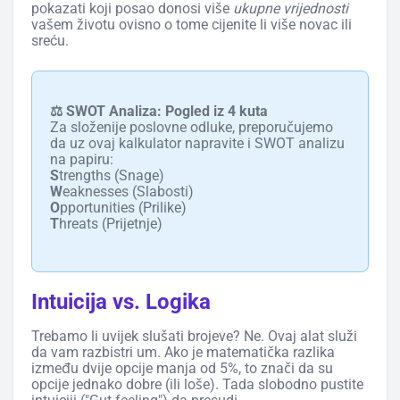
pokazati koji posao donosi više
ukupne vrijednosti
vašem životu ovisno o tome cijenite li više novac ili
sreću.
⚖️ SWOT Analiza: Pogled iz 4 kuta
Za složenije poslovne odluke, preporučujemo
da uz ovaj kalkulator napravite i SWOT analizu
na papiru:
S
trengths (Snage)
W
eaknesses (Slabosti)
O
pportunities (Prilike)
T
hreats (Prijetnje)
Intuicija vs. Logika
Trebamo li uvijek slušati brojeve? Ne. Ovaj alat služi
da vam razbistri um. Ako je matematička razlika
između dvije opcije manja od 5%, to znači da su
opcije jednako dobre (ili loše). Tada slobodno pustite