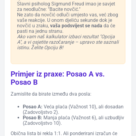
Slavni psiholog Sigmund Freud imao je savjet
za neodlučne: "Bacite novčić."
Ne zato da novčić odluči umjesto vas, već zbog
vaše reakcije. U onom djeliću sekunde dok je
novčić u zraku,
vaša podsvijest se nada
da će
pasti na jednu stranu.
Ako vam naš kalkulator izbaci rezultat "Opcija
A", a vi osjetite razočaranje – upravo ste saznali
istinu. Želite Opciju B!
Primjer iz praxe: Posao A vs.
Posao B
Zamislite da birate između dva posla:
Posao A:
Veća plaća (Važnost 10), ali dosadan
(Zadovoljstvo 2).
Posao B:
Manja plaća (Važnost 6), ali uzbudljiv
(Zadovoljstvo 10).
Obična lista bi rekla 1:1. Ali ponderirani izračun će