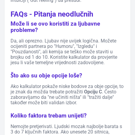
intuiciji ("Gut feeling") da presudi.
FAQs - Pitanja neodlučnih
Može li se ovo koristiti za ljubavne
probleme?
Da, ali oprezno. Ljubav nije uvijek logična. Možete
ocijeniti partnera po "Humoru", "Izgledu" i
"Pouzdanosti", ali kemija se teško može staviti u
brojku od 1 do 10. Koristite kalkulator da provjerite
jesu li vaše temeljne vrijednosti zadovoljene.
Što ako su obje opcije loše?
Ako kalkulator pokaže niske bodove za obje opcije, to
je znak da možda trebate potražiti
Opciju C
. Često
zaboravljamo da "ne učiniti ništa" ili "tražiti dalje"
također može biti validan izbor.
Koliko faktora trebam unijeti?
Nemojte pretjerivati. Ljudski mozak najbolje barata s
3 do 7 ključnih faktora. Ako unesete 20 sitnica,