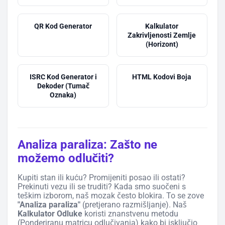
QR Kod Generator
Kalkulator
Zakrivljenosti Zemlje
(Horizont)
ISRC Kod Generator i
HTML Kodovi Boja
Dekoder (Tumač
Oznaka)
Analiza paraliza: Zašto ne
možemo odlučiti?
Kupiti stan ili kuću? Promijeniti posao ili ostati?
Prekinuti vezu ili se truditi? Kada smo suočeni s
teškim izborom, naš mozak često blokira. To se zove
"Analiza paraliza"
(pretjerano razmišljanje). Naš
Kalkulator Odluke
koristi znanstvenu metodu
(Ponderiranu matricu odlučivanja) kako bi isključio