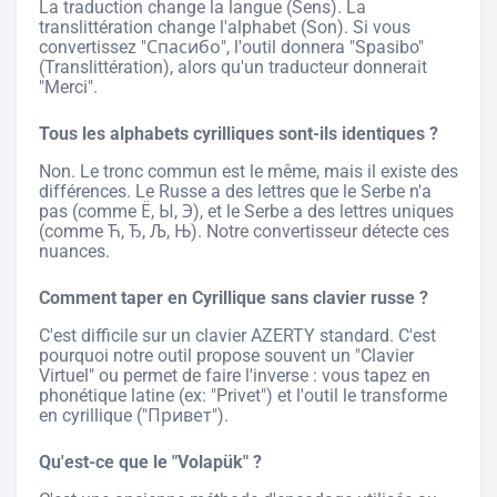
La traduction change la langue (Sens). La
translittération change l'alphabet (Son). Si vous
convertissez "Спасибо", l'outil donnera "Spasibo"
(Translittération), alors qu'un traducteur donnerait
"Merci".
Tous les alphabets cyrilliques sont-ils identiques ?
Non. Le tronc commun est le même, mais il existe des
différences. Le Russe a des lettres que le Serbe n'a
pas (comme Ё, Ы, Э), et le Serbe a des lettres uniques
(comme Ћ, Ђ, Љ, Њ). Notre convertisseur détecte ces
nuances.
Comment taper en Cyrillique sans clavier russe ?
C'est difficile sur un clavier AZERTY standard. C'est
pourquoi notre outil propose souvent un "Clavier
Virtuel" ou permet de faire l'inverse : vous tapez en
phonétique latine (ex: "Privet") et l'outil le transforme
en cyrillique ("Привет").
Qu'est-ce que le "Volapük" ?