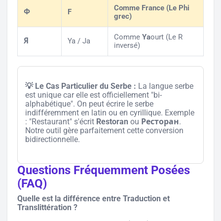
Comme
F
rance (Le Phi
Ф
F
grec)
Comme
Ya
ourt (Le R
Я
Ya / Ja
inversé)
💡 Le Cas Particulier du Serbe :
La langue serbe
est unique car elle est officiellement "bi-
alphabétique". On peut écrire le serbe
indifféremment en latin ou en cyrillique. Exemple
: "Restaurant" s'écrit
Restoran
ou
Ресторан
.
Notre outil gère parfaitement cette conversion
bidirectionnelle.
Questions Fréquemment Posées
(FAQ)
Quelle est la différence entre Traduction et
Translittération ?