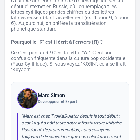
C'est une ancienne méthode d'encodage utilisée au
début d'internet en Russie, où l'on remplaçait les
lettres cyrilliques par des chiffres ou des lettres
latines ressemblant visuellement (ex: 4 pour Ч, 6 pour
б). Aujourd'hui, on préfère la translittération
phonétique standard.
Pourquoi le "R" est-il écrit à l'envers (Я) ?
Ce n'est pas un R ! C'est la lettre "Ya". C'est une
confusion fréquente dans la culture pop occidentale
(Faux Cyrillique). Si vous voyez "KOЯN", cela se lirait
"Koyaan".
Marc Simon
Développeur et Expert
"Marc est chez TvojKalkulator depuis le tout début ;
c'est lui qui a bâti toute notre infrastructure utilitaire.
Passionné de programmation, nous essayons
toujours de le convaincre que nos calculatrices sont