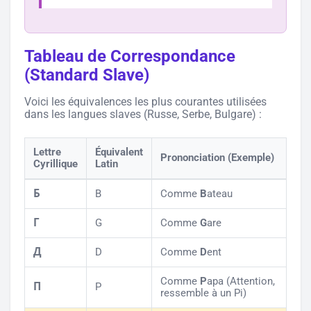
Tableau de Correspondance
(Standard Slave)
Voici les équivalences les plus courantes utilisées
dans les langues slaves (Russe, Serbe, Bulgare) :
Lettre
Équivalent
Prononciation (Exemple)
Cyrillique
Latin
Б
B
Comme
B
ateau
Г
G
Comme
G
are
Д
D
Comme
D
ent
Comme
P
apa (Attention,
П
P
ressemble à un Pi)