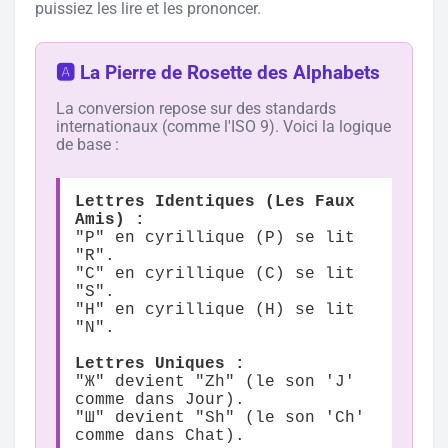
puissiez les lire et les prononcer.
🅰️ La Pierre de Rosette des Alphabets
La conversion repose sur des standards
internationaux (comme l'ISO 9). Voici la logique
de base :
Lettres Identiques (Les Faux
Amis) :
"P" en cyrillique (Р) se lit
"R".
"C" en cyrillique (С) se lit
"S".
"H" en cyrillique (Н) se lit
"N".
Lettres Uniques :
"Ж" devient "Zh" (le son 'J'
comme dans Jour).
"Ш" devient "Sh" (le son 'Ch'
comme dans Chat).