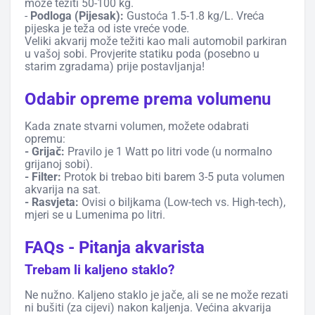
može težiti 50-100 kg.
-
Podloga (Pijesak):
Gustoća 1.5-1.8 kg/L. Vreća
pijeska je teža od iste vreće vode.
Veliki akvarij može težiti kao mali automobil parkiran
u vašoj sobi. Provjerite statiku poda (posebno u
starim zgradama) prije postavljanja!
Odabir opreme prema volumenu
Kada znate stvarni volumen, možete odabrati
opremu:
- Grijač:
Pravilo je 1 Watt po litri vode (u normalno
grijanoj sobi).
- Filter:
Protok bi trebao biti barem 3-5 puta volumen
akvarija na sat.
- Rasvjeta:
Ovisi o biljkama (Low-tech vs. High-tech),
mjeri se u Lumenima po litri.
FAQs - Pitanja akvarista
Trebam li kaljeno staklo?
Ne nužno. Kaljeno staklo je jače, ali se ne može rezati
ni bušiti (za cijevi) nakon kaljenja. Većina akvarija