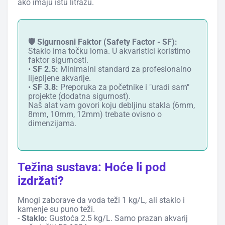
ako imaju istu litražu.
🛡️ Sigurnosni Faktor (Safety Factor - SF):
Staklo ima točku loma. U akvaristici koristimo
faktor sigurnosti.
•
SF 2.5:
Minimalni standard za profesionalno
lijepljene akvarije.
•
SF 3.8:
Preporuka za početnike i "uradi sam"
projekte (dodatna sigurnost).
Naš alat vam govori koju debljinu stakla (6mm,
8mm, 10mm, 12mm) trebate ovisno o
dimenzijama.
Težina sustava: Hoće li pod
izdržati?
Mnogi zaborave da voda teži 1 kg/L, ali staklo i
kamenje su puno teži.
-
Staklo:
Gustoća 2.5 kg/L. Samo prazan akvarij