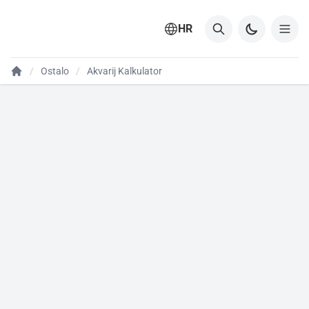
HR
Ostalo
Akvarij Kalkulator