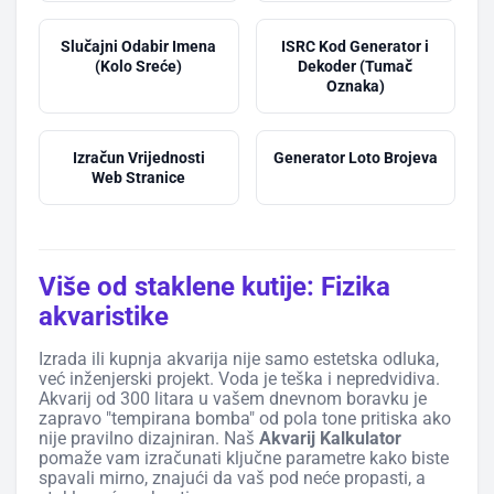
Slučajni Odabir Imena
ISRC Kod Generator i
(Kolo Sreće)
Dekoder (Tumač
Oznaka)
Izračun Vrijednosti
Generator Loto Brojeva
Web Stranice
Više od staklene kutije: Fizika
akvaristike
Izrada ili kupnja akvarija nije samo estetska odluka,
već inženjerski projekt. Voda je teška i nepredvidiva.
Akvarij od 300 litara u vašem dnevnom boravku je
zapravo "tempirana bomba" od pola tone pritiska ako
nije pravilno dizajniran. Naš
Akvarij Kalkulator
pomaže vam izračunati ključne parametre kako biste
spavali mirno, znajući da vaš pod neće propasti, a