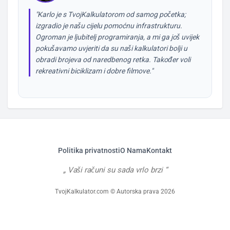
"Karlo je s TvojKalkulatorom od samog početka;
izgradio je našu cijelu pomoćnu infrastrukturu.
Ogroman je ljubitelj programiranja, a mi ga još uvijek
pokušavamo uvjeriti da su naši kalkulatori bolji u
obradi brojeva od naredbenog retka. Također voli
rekreativni biciklizam i dobre filmove."
Politika privatnosti
O Nama
Kontakt
Vaši računi su sada vrlo brzi
TvojKalkulator.com © Autorska prava 2026