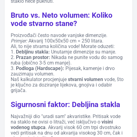
staklo neće puknuti.
Bruto vs. Neto volumen: Koliko
vode stvarno stane?
Proizvođači često navode vanjske dimenzije.
Primjer:
Akvarij 100x50x50 cm = 250 litara.
Ali, to nije stvarna količina vode! Morate oduzeti:
1.
Debljinu stakla:
Unutarnje dimenzije su manje.
2.
Prazan prostor:
Nikada ne punite vodu do samog
ruba (obično 3-5 cm manje).
3.
Podloga (Hardscape):
Pijesak, kamenje i drvo
zauzimaju volumen.
Naš kalkulator procjenjuje
stvarni volumen
vode, što
je ključno za doziranje lijekova, gnojiva i odabir
grijača.
Sigurnosni faktor: Debljina stakla
Najvažniji dio "uradi sam" akvaristike. Pritisak vode
na staklo ne ovisi o litraži, već isključivo o
visini
vodenog stupca
. Akvarij visok 60 cm trpi dvostruko
veći pritisak na dnu od akvarija visokog 30 cm, čak i