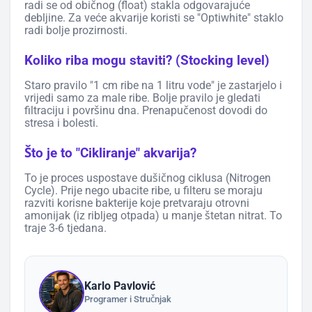
radi se od običnog (float) stakla odgovarajuće
debljine. Za veće akvarije koristi se "Optiwhite" staklo
radi bolje prozirnosti.
Koliko riba mogu staviti? (Stocking level)
Staro pravilo "1 cm ribe na 1 litru vode" je zastarjelo i
vrijedi samo za male ribe. Bolje pravilo je gledati
filtraciju i površinu dna. Prenapučenost dovodi do
stresa i bolesti.
Što je to "Cikliranje" akvarija?
To je proces uspostave dušičnog ciklusa (Nitrogen
Cycle). Prije nego ubacite ribe, u filteru se moraju
razviti korisne bakterije koje pretvaraju otrovni
amonijak (iz ribljeg otpada) u manje štetan nitrat. To
traje 3-6 tjedana.
Karlo Pavlović
Programer i Stručnjak