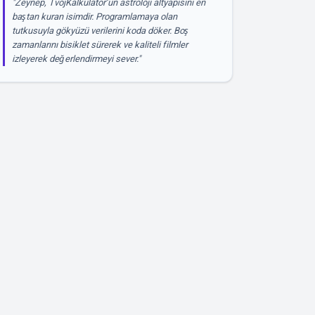
"Zeynep, TvojKalkulator’ün astroloji altyapısını en
baştan kuran isimdir. Programlamaya olan
tutkusuyla gökyüzü verilerini koda döker. Boş
zamanlarını bisiklet sürerek ve kaliteli filmler
izleyerek değerlendirmeyi sever."