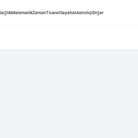
Sağlık
Matematik
Zaman
Ticaret
Seyahat
Astroloji
Diğer