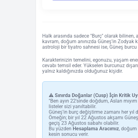
Halk arasında sadece "Burç" olarak bilinen, a
kavram, doğum anınızda Güneş'in Zodyak ku
astroloji bir tiyatro sahnesi ise, Güneş bur
Karakterinizin temelini, egonuzu, yaşam ener
cevabı temsil eder. Yükselen burcunuz dışa
yalnız kaldığınızda olduğunuz kişidir.
⚠️ Sınırda Doğanlar (Cusp) İçin Kritik Uy
"Ben ayın 22'sinde doğdum, Aslan mıyım 
listeler sizi yanıltabilir.
Güneş'in burç değiştirme zamanı her yıl 
Örneğin; bir yıl 22 Ağustos akşamı Güneş 
geçiş 23 Ağustos sabahı olabilir.
Bu yüzden
Hesaplama Aracımız
, doğum s
kesin sonucu verir.