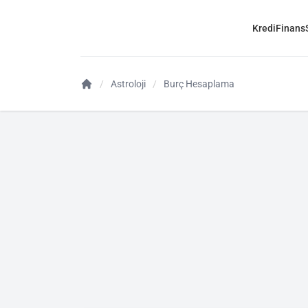
Kredi
Finans
Astroloji
Burç Hesaplama