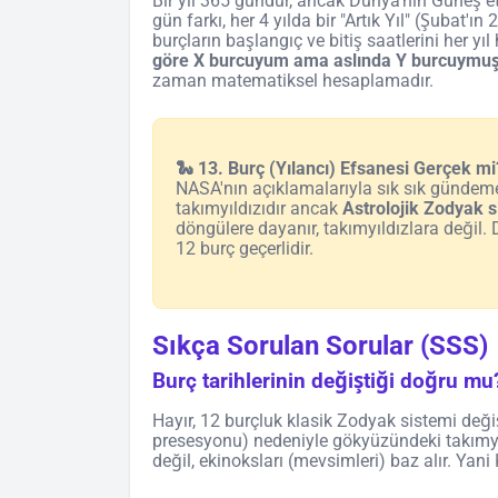
Bir yıl 365 gündür, ancak Dünya'nın Güneş e
gün farkı, her 4 yılda bir "Artık Yıl" (Şubat'ı
burçların başlangıç ve bitiş saatlerini her yı
göre X burcuyum ama aslında Y burcuymu
zaman matematiksel hesaplamadır.
🐍 13. Burç (Yılancı) Efsanesi Gerçek mi
NASA'nın açıklamalarıyla sık sık gündeme
takımyıldızıdır ancak
Astrolojik Zodyak s
döngülere dayanır, takımyıldızlara değil.
12 burç geçerlidir.
Sıkça Sorulan Sorular (SSS)
Burç tarihlerinin değiştiği doğru mu
Hayır, 12 burçluk klasik Zodyak sistemi değ
presesyonu) nedeniyle gökyüzündeki takımyıld
değil, ekinoksları (mevsimleri) baz alır. Yani