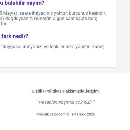
 bulabilir miyim?
Mayıs), saate ihtiyacınız yoktur; burcunuz kesindir.
sı) doğduysanız, Güneş'in o gün saat kaçta burç
tır.
fark nedir?
duygusal dünyanızı ve tepkilerinizi" yönetir. Güneş
Gizlilik Politikası
Hakkımızda
İletişim
Hesaplarınız şimdi çok hızlı
TvojKalkulator.com © Telif Hakkı 2026