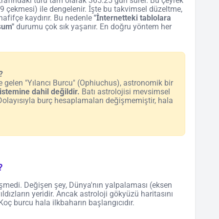
trafındaki turu tam olarak 365.25 gün sürer. Bu çeyrek
n 29 çekmesi) ile dengelenir. İşte bu takvimsel düzeltme,
l hafifçe kaydırır. Bu nedenle
"İnternetteki tablolara
şum"
durumu çok sık yaşanır. En doğru yöntem her
?
 gelen "Yılancı Burcu" (Ophiuchus), astronomik bir
istemine dahil değildir.
Batı astrolojisi mevsimsel
 Dolayısıyla burç hesaplamaları değişmemiştir, hala
?
işmedi. Değişen şey, Dünya'nın yalpalaması (eksen
ızların yeridir. Ancak astroloji gökyüzü haritasını
 Koç burcu hala ilkbaharın başlangıcıdır.