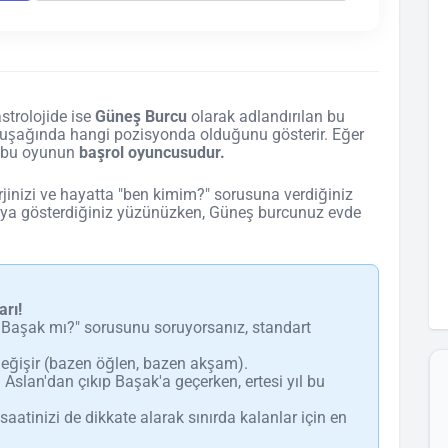
strolojide ise
Güneş Burcu
olarak adlandırılan bu
şağında hangi pozisyonda olduğunu gösterir. Eğer
cu bu oyunun
başrol oyuncusudur.
jinizi ve hayatta "ben kimim?" sorusuna verdiğiniz
rıya gösterdiğiniz yüzünüzken, Güneş burcunuz evde
arı!
Başak mı?" sorusunu soruyorsanız, standart
değişir (bazen öğlen, bazen akşam).
Aslan'dan çıkıp Başak'a geçerken, ertesi yıl bu
aatinizi de dikkate alarak sınırda kalanlar için en