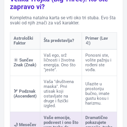
zapravo vi?
Kompletna natalna karta se vrti oko tri stuba. Evo šta
svaki od njih znači za vaš karakter.
Astrološki
Primer (Lav
Šta predstavlja?
Faktor
♌)
Vaš ego, srž
Ponosni ste,
☀️ Sunčev
ličnosti i životna
volite pažnju i
Znak (Znak)
energija. Ono što
rođeni ste
"jeste".
vođa.
Vaša "društvena
Ulazite u
maska". Prvi
prostoriju
🏹 Podznak
utisak koji
bučno, imate
(Ascendent)
ostavljate na
gustu kosu i
druge i fizički
harizmu.
izgled.
Vaše emocije,
Dramatično
podsvest i ono što
pokazujete
🌙 Mesečev