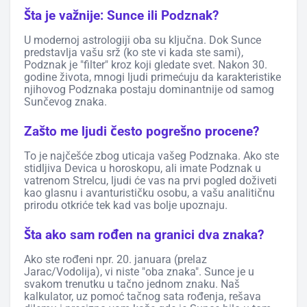
Šta je važnije: Sunce ili Podznak?
U modernoj astrologiji oba su ključna. Dok Sunce
predstavlja vašu srž (ko ste vi kada ste sami),
Podznak je "filter" kroz koji gledate svet. Nakon 30.
godine života, mnogi ljudi primećuju da karakteristike
njihovog Podznaka postaju dominantnije od samog
Sunčevog znaka.
Zašto me ljudi često pogrešno procene?
To je najčešće zbog uticaja vašeg Podznaka. Ako ste
stidljiva Devica u horoskopu, ali imate Podznak u
vatrenom Strelcu, ljudi će vas na prvi pogled doživeti
kao glasnu i avanturističku osobu, a vašu analitičnu
prirodu otkriće tek kad vas bolje upoznaju.
Šta ako sam rođen na granici dva znaka?
Ako ste rođeni npr. 20. januara (prelaz
Jarac/Vodolija), vi niste "oba znaka". Sunce je u
svakom trenutku u tačno jednom znaku. Naš
kalkulator, uz pomoć tačnog sata rođenja, rešava