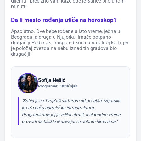
dilemu i precizno vam kaže gde je Sunce bilo u tom
minutu.
Da li mesto rođenja utiče na horoskop?
Apsolutno. Dve bebe rođene u isto vreme, jedna u
Beogradu, a druga u Njujorku, imaće potpuno
drugačiji Podznak i raspored kuća u natalnoj karti, jer
je položaj zvezda na nebu iznad tih gradova bio
drugačiji.
Sofija Nešić
Programer i Stručnjak
"Sofija je sa TvojKalkulatorom od početka; izgradila
je celu našu astrološku infrastrukturu.
Programiranje joj je velika strast, a slobodno vreme
provodi na biciklu ili uživajući u dobrim filmovima."