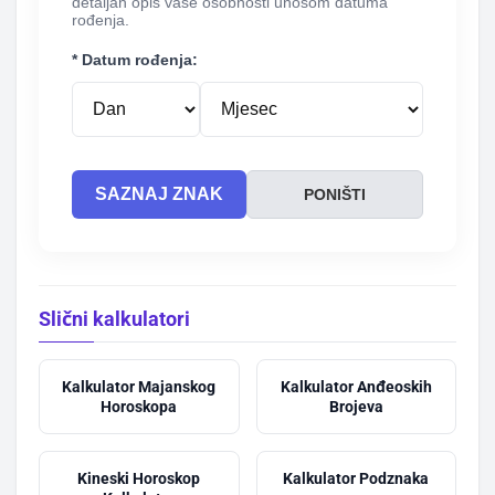
detaljan opis vaše osobnosti unosom datuma
rođenja.
* Datum rođenja:
SAZNAJ ZNAK
PONIŠTI
Slični kalkulatori
Kalkulator Majanskog
Kalkulator Anđeoskih
Horoskopa
Brojeva
Kineski Horoskop
Kalkulator Podznaka