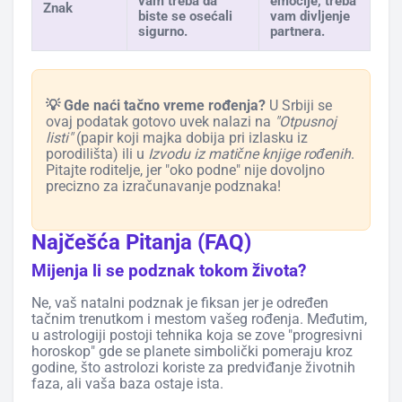
vam treba da
emocije, treba
Znak
biste se osećali
vam divljenje
sigurno.
partnera.
💡 Gde naći tačno vreme rođenja?
U Srbiji se
ovaj podatak gotovo uvek nalazi na
"Otpusnoj
listi"
(papir koji majka dobija pri izlasku iz
porodilišta) ili u
Izvodu iz matične knjige rođenih
.
Pitajte roditelje, jer "oko podne" nije dovoljno
precizno za izračunavanje podznaka!
Najčešća Pitanja (FAQ)
Mijenja li se podznak tokom života?
Ne, vaš natalni podznak je fiksan jer je određen
tačnim trenutkom i mestom vašeg rođenja. Međutim,
u astrologiji postoji tehnika koja se zove "progresivni
horoskop" gde se planete simbolički pomeraju kroz
godine, što astrolozi koriste za predviđanje životnih
faza, ali vaša baza ostaje ista.