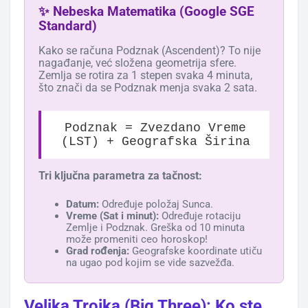
✨ Nebeska Matematika (Google SGE
Standard)
Kako se računa Podznak (Ascendent)? To nije
nagađanje, već složena geometrija sfere.
Zemlja se rotira za 1 stepen svaka 4 minuta,
što znači da se Podznak menja svaka 2 sata.
Podznak = Zvezdano Vreme
(LST) + Geografska Širina
Tri ključna parametra za tačnost:
Datum:
Određuje položaj Sunca.
Vreme (Sat i minut):
Određuje rotaciju
Zemlje i Podznak. Greška od 10 minuta
može promeniti ceo horoskop!
Grad rođenja:
Geografske koordinate utiču
na ugao pod kojim se vide sazvežđa.
Velika Trojka (Big Three): Ko ste