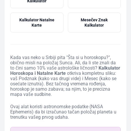
Kalkulator
Kalkulator Natalne
Mesečev Znak
Karte
Kalkulator
Kada vas neko u Srbiji pita "Šta si u horoskopu?",
obično misli na položaj Sunca. Ali, da li ste znali da
to čini samo 10% vaše astrološke ličnosti?
Kalkulator
Horoskopa i Natalne Karte
otkriva kompletnu sliku:
vaš Podznak (kako vas drugi vide) i Mesec (kako se
osećate iznutra). Bez tačnog vremena rođenja,
horoskop je samo zabava; sa njim, to je precizna
mapa vaše sudbine.
Ovaj alat koristi astronomske podatke (NASA
Ephemeris) da bi izračunao tačan položaj planeta u
trenutku vašeg prvog udaha.