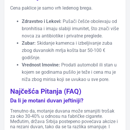
Cena paklice je samo vrh ledenog brega.
Zdravstvo i Lekovi:
Pušači češće obolevaju od
bronhitisa i imaju slabiji imunitet, što znači više
novca za antibiotike i privatne preglede.
Zubar:
Skidanje kamenca i izbeljivanje zuba
zbog duvanskih mrlja košta bar 50-100 €
godišnje.
Vrednost Imovine:
Prodati automobil ili stan u
kojem se godinama pušilo je teže i cena mu je
niža zbog mirisa koji se uvukao u sve pore.
Najčešća Pitanja (FAQ)
Da li je motani duvan jeftiniji?
Trenutno da, motanje duvana može smanjiti trošak
za oko 30-40% u odnosu na fabričke cigarete.
Međutim, država Srbija postepeno povećava akcize i
na rezani duvan, tako da se ta razlika smanjuje. I