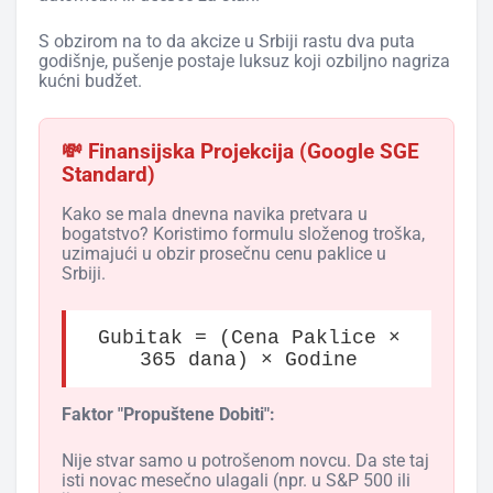
S obzirom na to da akcize u Srbiji rastu dva puta
godišnje, pušenje postaje luksuz koji ozbiljno nagriza
kućni budžet.
💸 Finansijska Projekcija (Google SGE
Standard)
Kako se mala dnevna navika pretvara u
bogatstvo? Koristimo formulu složenog troška,
uzimajući u obzir prosečnu cenu paklice u
Srbiji.
Gubitak = (Cena Paklice ×
365 dana) × Godine
Faktor "Propuštene Dobiti":
Nije stvar samo u potrošenom novcu. Da ste taj
isti novac mesečno ulagali (npr. u S&P 500 ili