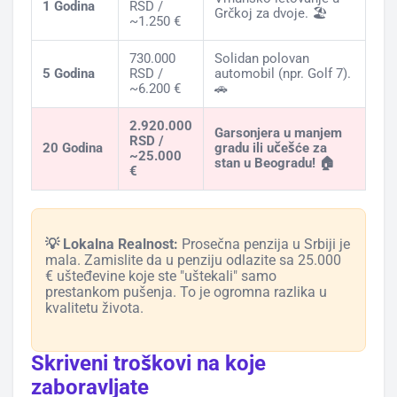
1 Godina
RSD /
Grčkoj za dvoje. 🏖️
~1.250 €
730.000
Solidan polovan
5 Godina
RSD /
automobil (npr. Golf 7).
~6.200 €
🚗
2.920.000
Garsonjera u manjem
RSD /
20 Godina
gradu ili učešće za
~25.000
stan u Beogradu! 🏠
€
💡 Lokalna Realnost:
Prosečna penzija u Srbiji je
mala. Zamislite da u penziju odlazite sa 25.000
€ ušteđevine koje ste "uštekali" samo
prestankom pušenja. To je ogromna razlika u
kvalitetu života.
Skriveni troškovi na koje
zaboravljate