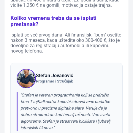
vidite 1.250 € na gomili, motivacija ostaje trajna.
Koliko vremena treba da se isplati
prestanak?
Isplati se već prvog dana! Ali finansijski "bum" osetite
nakon 3 meseca, kada uštedite oko 300-400 €, što je
dovoljno za registraciju automobila ili kupovinu
novog telefona.
Stefan Jovanović
Programer i Stručnjak
"Stefan je veteran programiranja koji se pridružio
timu TvojKalkulator kako bi zdravstvene podatke
pretvorio u precizne digitalne alate. Veruje da je
dobro strukturiran kod temelj tačnosti. Van sveta
algoritama, Stefan je strastveni biciklista i ljubitelj
istorijskih filmova."