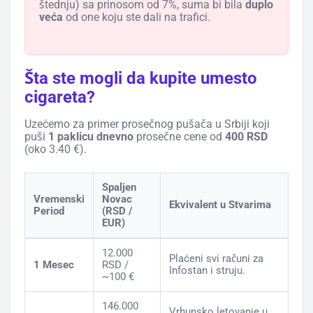
štednju) sa prinosom od 7%, suma bi bila
duplo
veća
od one koju ste dali na trafici.
Šta ste mogli da kupite umesto
cigareta?
Uzećemo za primer prosečnog pušača u Srbiji koji
puši
1 paklicu dnevno
prosečne cene od
400 RSD
(oko 3.40 €).
Spaljen
Vremenski
Novac
Ekvivalent u Stvarima
Period
(RSD /
EUR)
12.000
Plaćeni svi računi za
1 Mesec
RSD /
Infostan i struju.
~100 €
146.000
Vrhunsko letovanje u