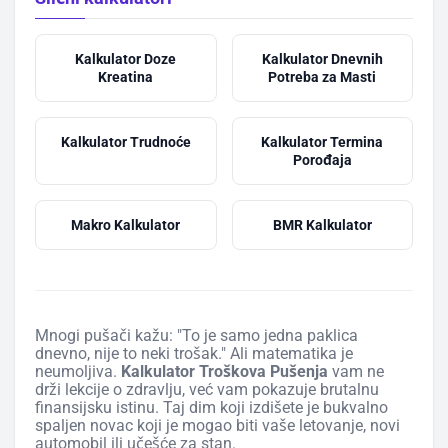
Kalkulator Doze
Kalkulator Dnevnih
Kreatina
Potreba za Masti
Kalkulator Trudnoće
Kalkulator Termina
Porođaja
Makro Kalkulator
BMR Kalkulator
Mnogi pušači kažu: "To je samo jedna paklica
dnevno, nije to neki trošak." Ali matematika je
neumoljiva.
Kalkulator Troškova Pušenja
vam ne
drži lekcije o zdravlju, već vam pokazuje brutalnu
finansijsku istinu. Taj dim koji izdišete je bukvalno
spaljen novac koji je mogao biti vaše letovanje, novi
automobil ili učešće za stan.