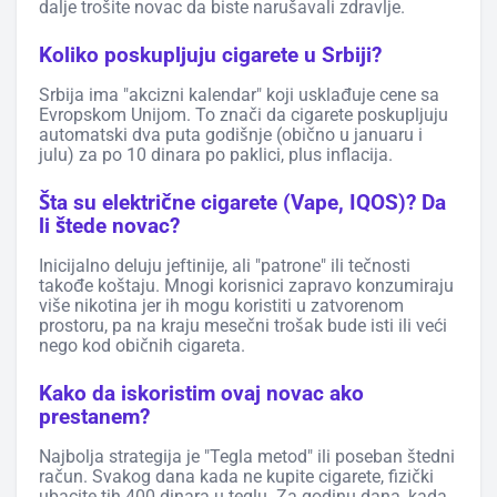
dalje trošite novac da biste narušavali zdravlje.
Koliko poskupljuju cigarete u Srbiji?
Srbija ima "akcizni kalendar" koji usklađuje cene sa
Evropskom Unijom. To znači da cigarete poskupljuju
automatski dva puta godišnje (obično u januaru i
julu) za po 10 dinara po paklici, plus inflacija.
Šta su električne cigarete (Vape, IQOS)? Da
li štede novac?
Inicijalno deluju jeftinije, ali "patrone" ili tečnosti
takođe koštaju. Mnogi korisnici zapravo konzumiraju
više nikotina jer ih mogu koristiti u zatvorenom
prostoru, pa na kraju mesečni trošak bude isti ili veći
nego kod običnih cigareta.
Kako da iskoristim ovaj novac ako
prestanem?
Najbolja strategija je "Tegla metod" ili poseban štedni
račun. Svakog dana kada ne kupite cigarete, fizički
ubacite tih 400 dinara u teglu. Za godinu dana, kada