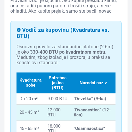
Pravilan izbor je ključan: Ako kupite preslabu klimu,
ona će raditi punom parom i trošiti struju, a neće
ohladiti. Ako kupite prejak, samo ste bacili novac.
❄️ Vodič za kupovinu (Kvadratura vs.
BTU)
Osnovno pravilo za standardne plafone (2.6m)
je oko
330-400 BTU po kvadratnom metru
.
Međutim, zbog izolacije i prozora, u praksi se
koriste ovi standardi:
Potrebna
Kvadratura
jačina
Narodni naziv
sobe
(BTU)
Do 20 m²
9.000 BTU
"Devetka" (9-ka)
12.000
"Dvanaestica" (12-
20 - 45 m²
BTU
tica)
18.000
45 - 65 m²
"Osamnaestica"
BTU