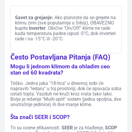
Savet za grejanje:
Ako planirate da se grejete na
klimu zimi (sve popularnije u Srbiji), OBAVEZNO
kupite
Inverter
. Obične "On/Off" klime ne rade
kada temperatura padne ispod -5°C, dok inverteri
rade i na -15°C ili -20°C.
Često Postavljana Pitanja (FAQ)
Mogu li jednom klimom da ohladim ceo
stan od 60 kvadrata?
Teško. Jedna jaka "18-tica" u dnevnoj sobi će
napraviti "ledaru" u toj prostoriji, dok će spavaća soba
ostati topla. Vazduh ne kruži kroz vrata tako lako.
Bolje je rešenje "Multi-split" sistem (jedna spoljna, dve
unutrašnje jedinice) ili dve manje klime.
Šta znači SEER i SCOP?
To su ocene efikasnosti.
SEER
je za hlađenje,
SCOP