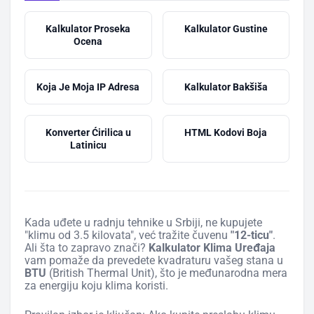
Kalkulator Proseka
Kalkulator Gustine
Ocena
Koja Je Moja IP Adresa
Kalkulator Bakšiša
Konverter Ćirilica u
HTML Kodovi Boja
Latinicu
Kada uđete u radnju tehnike u Srbiji, ne kupujete
"klimu od 3.5 kilovata", već tražite čuvenu
"12-ticu"
.
Ali šta to zapravo znači?
Kalkulator Klima Uređaja
vam pomaže da prevedete kvadraturu vašeg stana u
BTU
(British Thermal Unit), što je međunarodna mera
za energiju koju klima koristi.