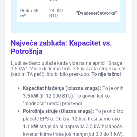
Preko 65
24.000
"Dvadesetčetvorka"
m²
BTU
Najveća zabluda: Kapacitet vs.
Potrošnja
Ljudi se često uplaše kada vide na nalepnici "Snaga:
3.5 kW". Misle da klima troši 3.5 kilovata struje na sat
(kao tri TA peći), što bi bilo preskupo.
To nije tačno!
Kapacitet hlađenja (Izlazna snaga):
To je onih
3.5 kW
(ili 12.000 BTU). To govori koliko
"hladnoće" uređaj proizvodi.
Potrošnja struje (Ulazna snaga):
To je ono što
plaćate EPS-u. Obična 12-tica troši samo oko
1.1 kW
struje da bi napravila 3.5 kW hladnoće.
Inverter klime troše još manje (od 0.3 do 1 kW).