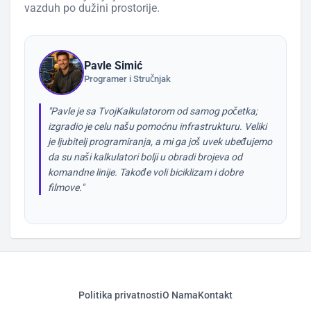
vazduh po dužini prostorije.
Pavle Simić
Programer i Stručnjak
"Pavle je sa TvojKalkulatorom od samog početka;
izgradio je celu našu pomoćnu infrastrukturu. Veliki
je ljubitelj programiranja, a mi ga još uvek ubeđujemo
da su naši kalkulatori bolji u obradi brojeva od
komandne linije. Takođe voli biciklizam i dobre
filmove."
Politika privatnosti
O Nama
Kontakt