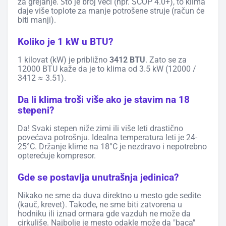
za grejanje. Što je broj veći (npr. SCOP 4.0+), to klima
daje više toplote za manje potrošene struje (račun će
biti manji).
Koliko je 1 kW u BTU?
1 kilovat (kW) je približno
3412 BTU
. Zato se za
12000 BTU kaže da je to klima od 3.5 kW (12000 /
3412 ≈ 3.51).
Da li klima troši više ako je stavim na 18
stepeni?
Da! Svaki stepen niže zimi ili više leti drastično
povećava potrošnju. Idealna temperatura leti je 24-
25°C. Držanje klime na 18°C je nezdravo i nepotrebno
opterećuje kompresor.
Gde se postavlja unutrašnja jedinica?
Nikako ne sme da duva direktno u mesto gde sedite
(kauč, krevet). Takođe, ne sme biti zatvorena u
hodniku ili iznad ormara gde vazduh ne može da
cirkuliše. Najbolje je mesto odakle može da "baca"