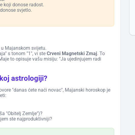
je koji donose radost.
 donose svjetlo.
e u Majanskom svijetu.
a" s tonom "1", vi ste
Crveni Magnetski Zmaj
. To
 Maje to opisuje vašu misiju: "Ja ujedinjujem radi
oj astrologiji?
ovore "danas ćete naći novac", Majanski horoskop je
ti:
ša "Obitelj Zemlje")?
ojem ste najproduktivniji?