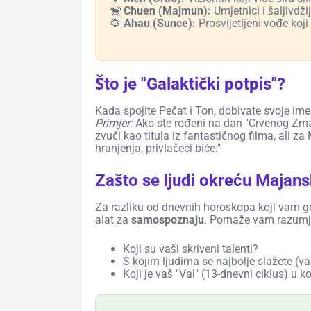
🐒
Chuen (Majmun):
Umjetnici i šaljivdži
🌻
Ahau (Sunce):
Prosvijetljeni vođe koji
Što je "Galaktički potpis"?
Kada spojite Pečat i Ton, dobivate svoje im
Primjer:
Ako ste rođeni na dan "Crvenog Zmaj
zvuči kao titula iz fantastičnog filma, ali za
hranjenja, privlačeći biće."
Zašto se ljudi okreću Majansk
Za razliku od dnevnih horoskopa koji vam g
alat za
samospoznaju
. Pomaže vam razumje
Koji su vaši skriveni talenti?
S kojim ljudima se najbolje slažete (va
Koji je vaš "Val" (13-dnevni ciklus) u k