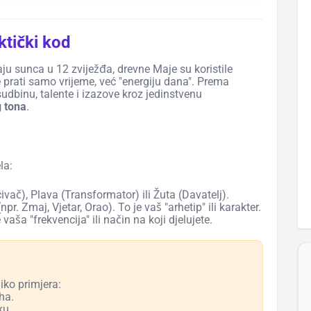
ktički kod
ju sunca u 12 zviježđa, drevne Maje su koristile
 prati samo vrijeme, već "energiju dana". Prema
dbinu, talente i izazove kroz jedinstvenu
 tona
.
la:
ćivač), Plava (Transformator) ili Žuta (Davatelj).
pr. Zmaj, Vjetar, Orao). To je vaš "arhetip" ili karakter.
vaša "frekvencija" ili način na koji djelujete.
iko primjera:
ha.
ku.