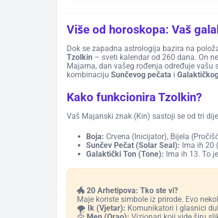
Više od horoskopa: Vaš gala
Dok se zapadna astrologija bazira na položa
Tzolkin
– sveti kalendar od 260 dana. On ne
Majama, dan vašeg rođenja određuje vašu su
kombinaciju
Sunčevog pečata
i
Galaktičkog
Kako funkcionira Tzolkin?
Vaš Majanski znak (Kin) sastoji se od tri dije
Boja:
Crvena (Inicijator), Bijela (Pročiš
Sunčev Pečat (Solar Seal):
Ima ih 20 (n
Galaktički Ton (Tone):
Ima ih 13. To je 
🐲 20 Arhetipova: Tko ste vi?
Maje koriste simbole iz prirode. Evo nekol
🌪️
Ik (Vjetar):
Komunikatori i glasnici du
🦅
Men (Orao):
Vizionari koji vide širu sli