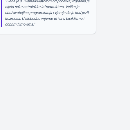
"Elena je s TvojKalkulatorom od početka; izgradila je
cijelu našu astrološku infrastrukturu. Velika je
obožavateljica programiranja i vjeruje da je kod jezik
kozmosa. U slobodno vrijeme uživa u biciklizmu i
dobrim filmovima."