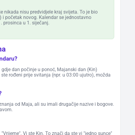
 nikada nisu predvidjele kraj svijeta. To je bio
) i početak novog. Kalendar se jednostavno
. prosinca u 1. siječanj.
ma
endaru?
 gdje dan počinje u ponoć, Majanski dan (Kin)
 ste rođeni prije svitanja (npr. u 03:00 ujutro), možda
?
 znanja od Maja, ali su imali drugačije nazive i bogove.
stavom.
i "Vrijeme". Vi ste Kin. To znači da ste vi "jedno sunce"