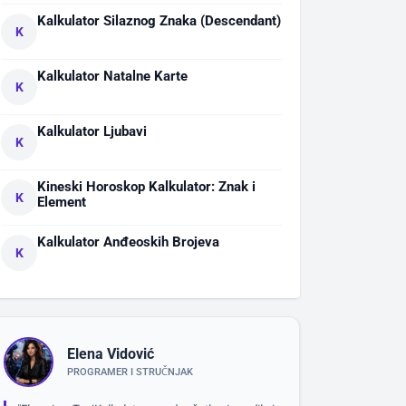
Kalkulator Silaznog Znaka (Descendant)
K
Kalkulator Natalne Karte
K
Kalkulator Ljubavi
K
Kineski Horoskop Kalkulator: Znak i
K
Element
Kalkulator Anđeoskih Brojeva
K
Elena Vidović
PROGRAMER I STRUČNJAK