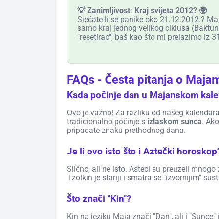
💡 Zanimljivost: Kraj svijeta 2012? 🌍
Sjećate li se panike oko 21.12.2012.? Maje
samo kraj jednog velikog ciklusa (Baktun
"resetirao", baš kao što mi prelazimo iz 31
FAQs - Česta pitanja o Maja
Kada počinje dan u Majanskom kal
Ovo je važno! Za razliku od našeg kalendara
tradicionalno počinje s
izlaskom sunca
. Ako
pripadate znaku prethodnog dana.
Je li ovo isto što i Aztečki horoskop
Slično, ali ne isto. Asteci su preuzeli mnogo
Tzolkin je stariji i smatra se "izvornijim" su
Što znači "Kin"?
Kin na jeziku Maja znači "Dan", ali i "Sunce" 