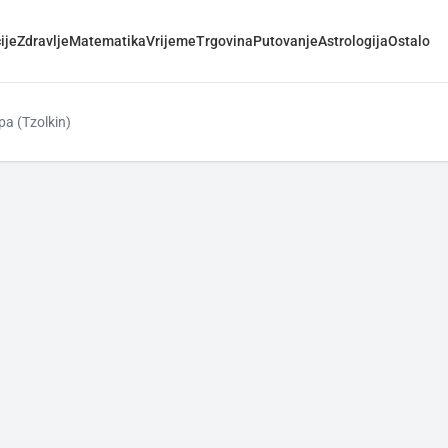
ije
Zdravlje
Matematika
Vrijeme
Trgovina
Putovanje
Astrologija
Ostalo
a (Tzolkin)