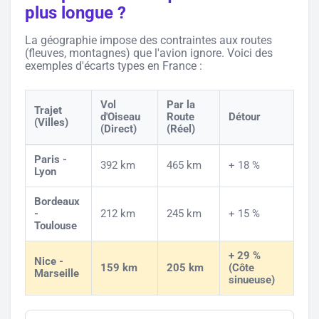
plus longue ?
La géographie impose des contraintes aux routes
(fleuves, montagnes) que l'avion ignore. Voici des
exemples d'écarts types en France :
Vol
Par la
Trajet
d'Oiseau
Route
Détour
(Villes)
(Direct)
(Réel)
Paris -
392 km
465 km
+ 18 %
Lyon
Bordeaux
-
212 km
245 km
+ 15 %
Toulouse
+ 29 %
Nice -
159 km
205 km
(Côte
Marseille
sinueuse)